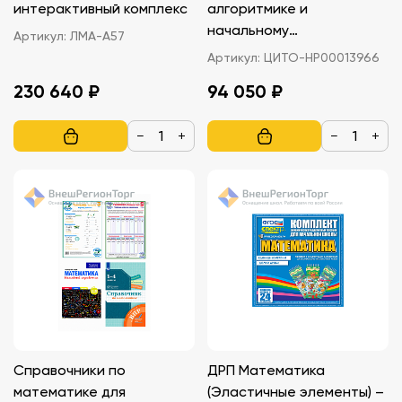
интерактивный комплекс
алгоритмике и
начальному
Артикул:
ЛМА-А57
программированию
Артикул:
ЦИТО-НР00013966
230 640 ₽
94 050 ₽
−
+
−
+
Справочники по
ДРП Математика
математике для
(Эластичные элементы) –