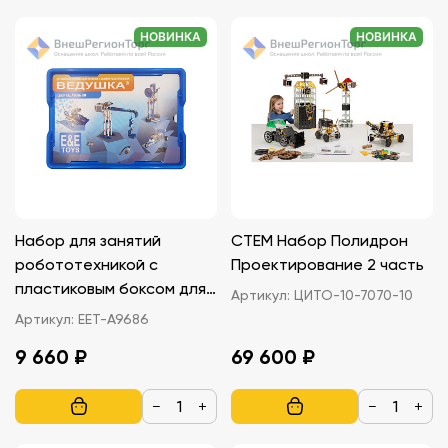
НОВИНКА
НОВИНКА
Набор для занятий
СТЕМ Набор Полидрон
робототехникой с
Проектирование 2 часть
пластиковым боксом для
Артикул:
ЦИТО-10-7070-10
хранения деталей
Артикул:
ЕЕТ-A9686
(сборка А9686-00)
9 660 ₽
69 600 ₽
−
+
−
+