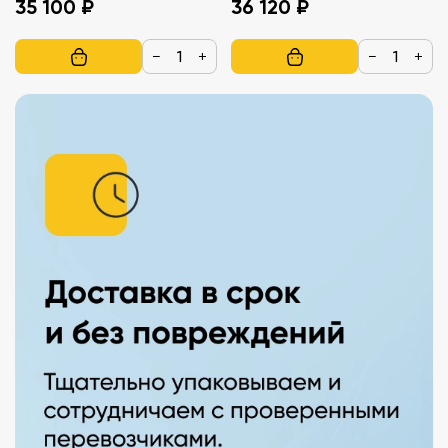
35 100 ₽
36 120 ₽
−
+
−
+