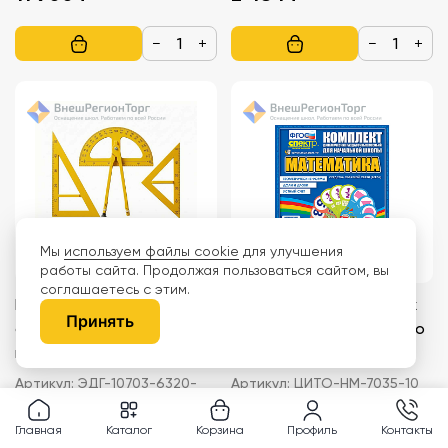
−
+
−
+
Мы
используем файлы cookie
для улучшения
работы сайта. Продолжая пользоваться сайтом, вы
соглашаетесь с этим.
Комплект чертежного
Комплект динамических
Принять
оборудования и
раздаточных пособий по
приспособлений для
математике (для
школьной доски
начальной школы)
Артикул:
ЭДГ-10703-6320-
Артикул:
ЦИТО-НМ-7035-10
6318-6321-6322
(треугольник,
транспортир, циркуль,
Главная
Каталог
Корзина
Профиль
Контакты
3 816 ₽
11 900 ₽