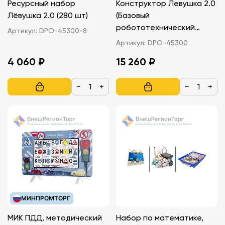
Ресурсный набор
Конструктор Левушка 2.0
Лёвушка 2.0 (280 шт)
(Базовый
робототехнический
Артикул:
DPO-45300-8
набор с рабочей
Артикул:
DPO-45300
тетрадью ученика)
4 060 ₽
15 260 ₽
−
+
−
+
МИНПРОМТОРГ
МИК ПДД, методический
Набор по математике,