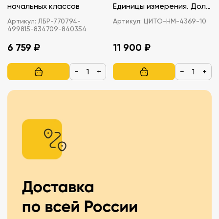
начальных классов
Единицы измерения. Доли
и дроби
Артикул:
ЛБР-770794-
Артикул:
ЦИТО-НМ-4369-10
499815-834709-840354
6 759 ₽
11 900 ₽
−
+
−
+