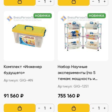
−
+
−
+
НОВИНКА
НОВИНКА
Комплект «Инженер
Набор Научные
будущего»
эксперименты (по 5
темам: мощность и
Артикул:
GIG-#IN
простые машины,
Артикул:
GIG-1251
движения и механизмы,
91 560 ₽
755 160 ₽
электрические схемы,
электромагнетизм,
−
+
−
+
пневматика)