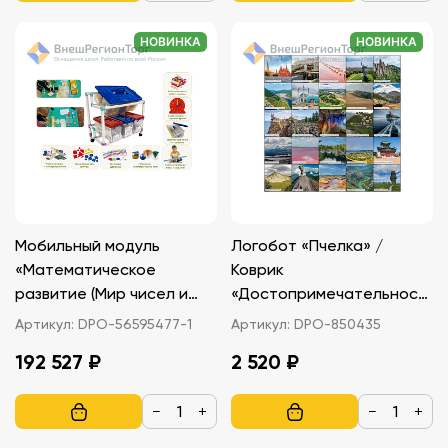
НОВИНКА
НОВИНКА
Мобильный модуль
Логобот «Пчелка» /
«Математическое
Коврик
развитие (Мир чисел и
«Достопримечательност
форм)»
и России»
Артикул:
DPO-56595477-1
Артикул:
DPO-850435
192 527 ₽
2 520 ₽
−
+
−
+