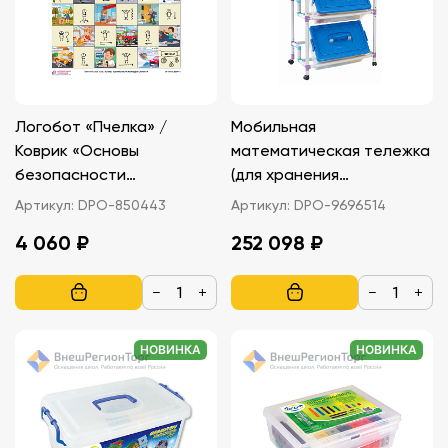
Логобот «Пчелка» /
Мобильная
Коврик «Основы
математическая тележка
безопасности
(для хранения
жизнедеятельности»
образовательных
Артикул:
DPO-850443
Артикул:
DPO-9696514
материалов)
4 060 ₽
252 098 ₽
−
+
−
+
НОВИНКА
НОВИНКА