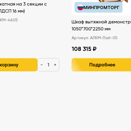
катная на 3 секции с
МИНПРОМТОРГ
иками (ЛДСП 16 мм)
КМ-4605
Шкаф вытяжной демонстр
1050*700*2250 мм
Артикул:
АЛКМ-Лаб-05
108 315 ₽
 корзину
Подробнее
−
+
т.;