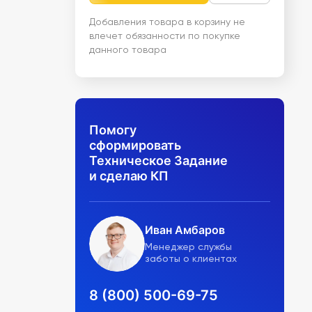
Добавления товара в корзину не
влечет обязанности по покупке
данного товара
Помогу
сформировать
Техническое Задание
и сделаю КП
Иван Амбаров
Менеджер службы
заботы о клиентах
8 (800) 500-69-75