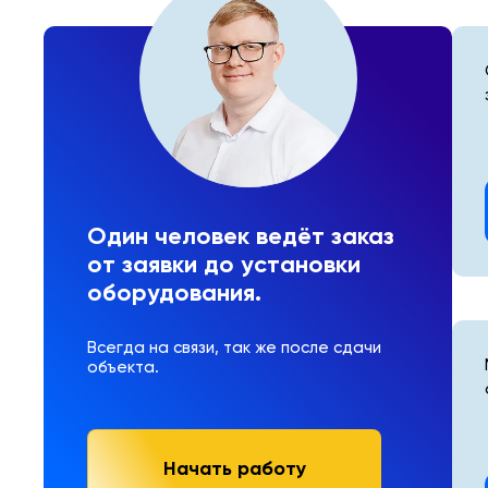
Один человек ведёт заказ
от заявки до установки
оборудования.
Всегда на связи, так же после сдачи
объекта.
Начать работу