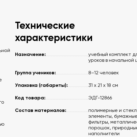
Технические
характеристики
ьной
Назначение:
учебный комплект д
уроков в начальной
Группа учеников:
8–12 человек
е
Упаковка (габариты):
31 х 21 х 18 см
Код товара:
ЭДГ-12866
го
Состав материалов:
полимерные и стек
элементы, бумажны
фильтры, металличе
ью
порошок, природны
наполнители