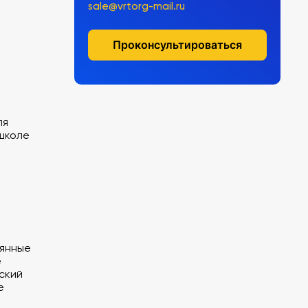
sale@vrtorg-mail.ru
Проконсультироваться
ля
 школе
лянные
е
ский
е