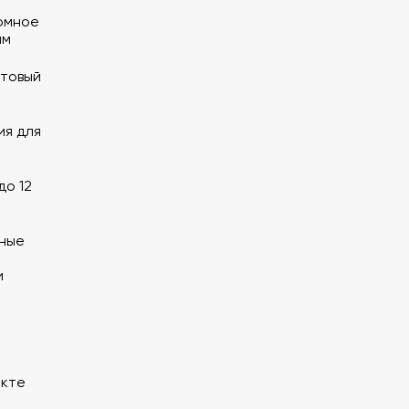
омное
мм
стовый
ия для
до 12
сные
и
екте