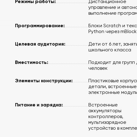
Режимы работы:
Дистанционное
управление и автон
выполнение програ
Программирование:
Блоки Scratch и тек
Python через mBlock
Целевая аудитория:
Дети от 6 лет, занят
школьного класса
Вместимость:
Подходит для групп 
человек
Элементы конструкции:
Пластиковые корпу
детали, встроенные
электронные модул
Питание и зарядка:
Встроенные
аккумуляторы
контроллеров,
мультизарядное
устройство в компл