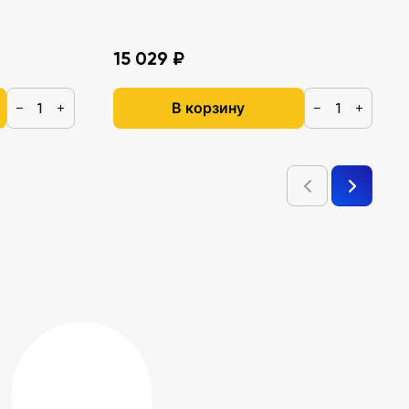
15 029 ₽
В корзину
−
+
−
+