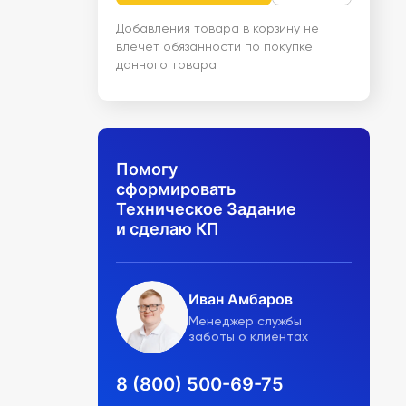
Добавления товара в корзину не
влечет обязанности по покупке
данного товара
Помогу
сформировать
Техническое Задание
и сделаю КП
Иван Амбаров
Менеджер службы
заботы о клиентах
8 (800) 500-69-75