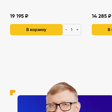
19 195 ₽
14 285 ₽
В корзину
В
−
+