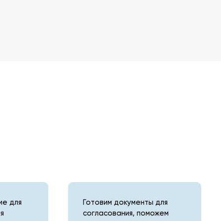
е для
Готовим документы для
я
согласования, поможем