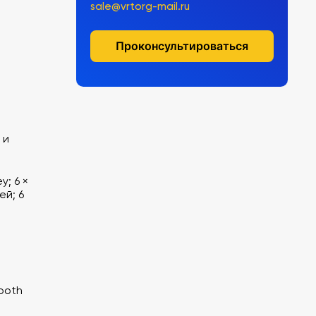
sale@vrtorg-mail.ru
Проконсультироваться
 и
; 6 ×
ей; 6
ooth