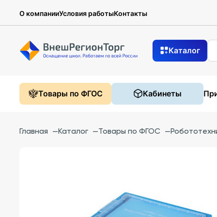
О компании
Условия работы
Контакты
Каталог
Товары по ФГОС
Кабинеты
При
Главная
—
Каталог
—
Товары по ФГОС
—
Робототехн