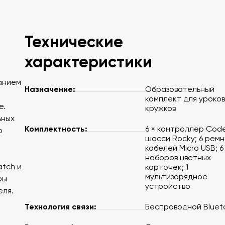
Технические
характеристики
анием
Назначение:
Образовательный
комплект для уроков
е.
кружков
ьных
Комплектность:
6 × контроллер Codey
о
шасси Rocky; 6 ремн
кабелей Micro USB; 6
наборов цветных
atch и
карточек; 1
мультизарядное
ры
устройство
еля.
Технология связи:
Беспроводной Bluet