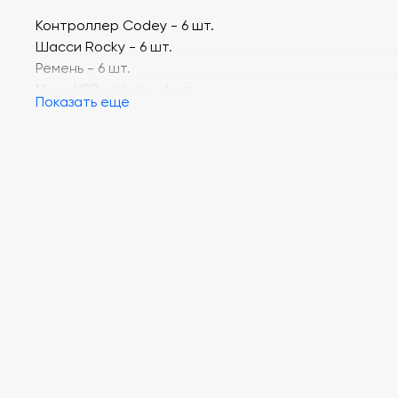
Контроллер Codey - 6 шт.
Шасси Rocky - 6 шт.
Ремень - 6 шт.
Micro USB кабель - 6 шт.
Показать еще
Набор с цветными карточками - 6 шт.
Мультизарядное устройство на 6 роботов - 1 шт.