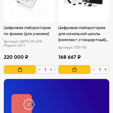
Цифровая лаборатория
Цифровая лаборатория
по физике (для ученика)
для начальной школы
(комплект стандартный)
Артикул:
ЦИТО-PL-LFS-
Physics-02/1
Релеон Воздух Releon Air
Артикул:
ГЛЛ-110
220 000 ₽
168 667 ₽
−
+
−
+