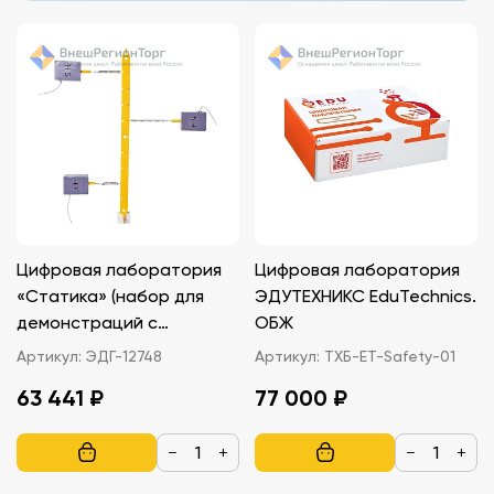
Цифровая лаборатория
Цифровая лаборатория
«Статика» (набор для
ЭДУТЕХНИКС EduTechnics.
демонстраций с
ОБЖ
комплектом датчиков)
Артикул:
ЭДГ-12748
Артикул:
ТХБ-ET-Safety-01
63 441 ₽
77 000 ₽
−
+
−
+