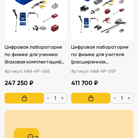
Цифровая лаборатория
Цифровая лаборатория
по физике для ученика
по физике для учителя
(базовая комплектация)
(расширенная
НАУРА ПЛЮС
комплектация) НАУРА
Артикул:
НАА-НР-06Б
Артикул:
НАА-НР-05Р
ПЛЮС
247 250 ₽
411 700 ₽
−
+
−
+