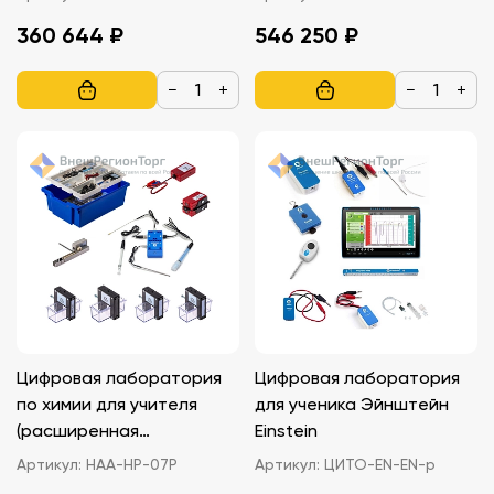
Релеон Воздух Releon Air
экологического
360 644 ₽
546 250 ₽
мониторинга
(расширенная
−
+
−
+
комплектация) НАУРА
ПЛЮС
Цифровая лаборатория
Цифровая лаборатория
по химии для учителя
для ученика Эйнштейн
(расширенная
Einstein
комплектация) НАУРА
Артикул:
НАА-НР-07Р
Артикул:
ЦИТО-EN-EN-p
ПЛЮС