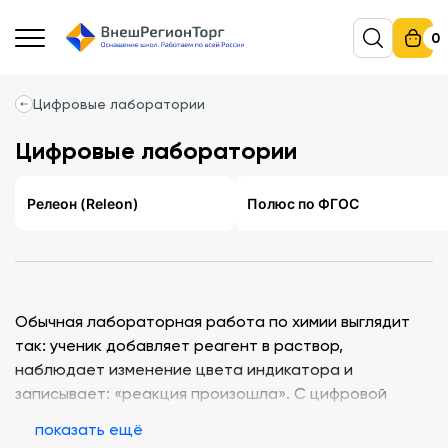
0
Цифровые лаборатории
Цифровые лаборатории
Релеон (Releon)
Полюс по ФГОС
Обычная лабораторная работа по химии выглядит
так: ученик добавляет реагент в раствор,
наблюдает изменение цвета индикатора и
записывает: «реакция произошла». С цифровой
лабораторией та же работа выглядит иначе: pH-
показать ещё
датчик в реальном времени строит кривую