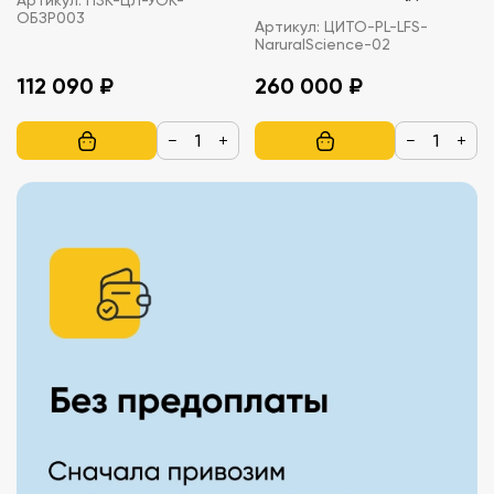
ОБЗР003
учителя)
Артикул:
ЦИТО-PL-LFS-
NaruralScience-02
112 090 ₽
260 000 ₽
−
+
−
+