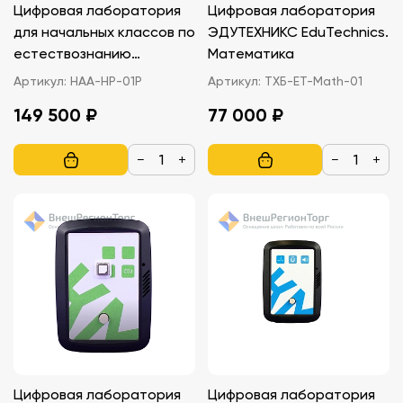
Цифровая лаборатория
Цифровая лаборатория
для начальных классов по
ЭДУТЕХНИКС EduTechnics.
естествознанию
Математика
(комплект учителя)
Артикул:
НАА-НР-01Р
Артикул:
ТХБ-ET-Math-01
(расширенная
149 500 ₽
77 000 ₽
комплектация) НАУРА
ПЛЮС
−
+
−
+
Цифровая лаборатория
Цифровая лаборатория