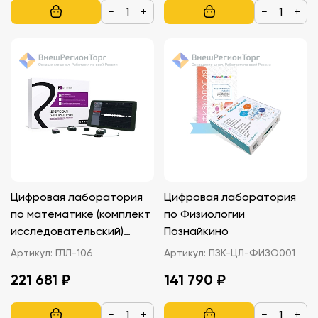
−
+
−
+
Цифровая лаборатория
Цифровая лаборатория
по математике (комплект
по Физиологии
исследовательский)
Познайкино
Релеон Воздух Releon Air
Артикул:
ГЛЛ-106
Артикул:
ПЗК-ЦЛ-ФИЗО001
221 681 ₽
141 790 ₽
−
+
−
+