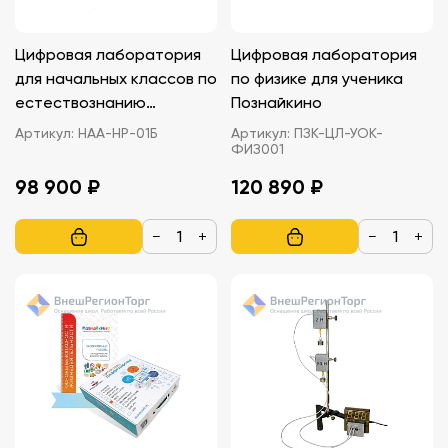
Цифровая лаборатория
Цифровая лаборатория
для начальных классов по
по физике для ученика
естествознанию
Познайкино
(комплект учителя)
Артикул:
НАА-НР-01Б
Артикул:
ПЗК-ЦЛ-УОК-
ФИЗ001
(базовая комплектация)
НАУРА ПЛЮС
98 900 ₽
120 890 ₽
−
+
−
+