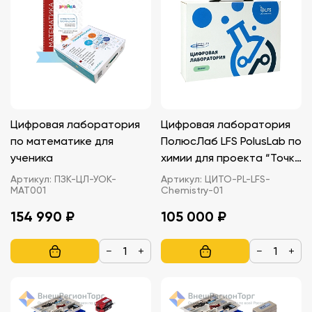
Цифровая лаборатория
Цифровая лаборатория
по математике для
ПолюсЛаб LFS PolusLab по
ученика
химии для проекта “Точка
роста”
Артикул:
ПЗК-ЦЛ-УОК-
Артикул:
ЦИТО-PL-LFS-
МАТ001
Chemistry-01
154 990 ₽
105 000 ₽
−
+
−
+