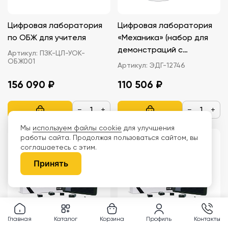
Цифровая лаборатория
Цифровая лаборатория
по ОБЖ для учителя
«Механика» (набор для
демонстраций с
Артикул:
ПЗК-ЦЛ-УОК-
ОБЖ001
комплектом датчиков)
Артикул:
ЭДГ-12746
156 090 ₽
110 506 ₽
−
+
−
+
Мы
используем файлы cookie
для улучшения
работы сайта. Продолжая пользоваться сайтом, вы
соглашаетесь с этим.
Принять
Главная
Каталог
Корзина
Профиль
Контакты