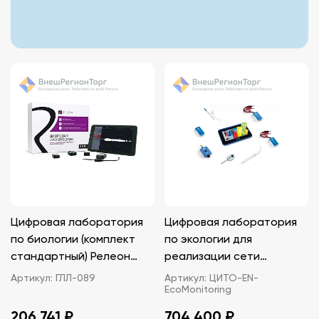
Цифровая лаборатория
Цифровая лаборатория
по биологии (комплект
по экологии для
стандартный) Релеон
реализации сети
Воздух Releon Air
школьного
Артикул:
ГЛЛ-089
Артикул:
ЦИТО-EN-
EcoMonitoring
экологического
мониторинга Эйнштейн
206 741 ₽
704 400 ₽