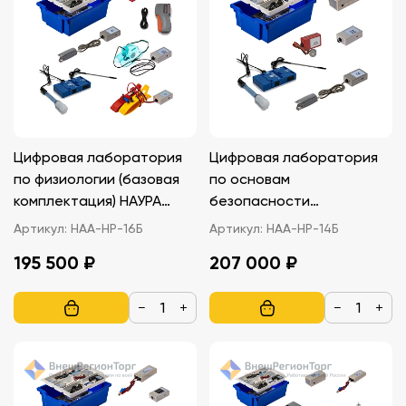
Цифровая лаборатория
Цифровая лаборатория
по физиологии (базовая
по основам
комплектация) НАУРА
безопасности
ПЛЮС
жизнедеятельности
Артикул:
НАА-НР-16Б
Артикул:
НАА-НР-14Б
безопасности и защиты
195 500 ₽
207 000 ₽
Родины (ОБЗР) (базовая
комплектация) НАУРА
−
+
−
+
ПЛЮС