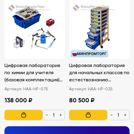
МИНПРОМТОРГ
Цифровая лаборатория
Цифровая лаборатория
по химии для учителя
для начальных классов по
(базовая комплектация)
естествознанию
НАУРА ПЛЮС
(комплект обучающегося)
Артикул:
НАА-НР-07Б
Артикул:
НАА-НР-02Б
(базовая комплектация)
138 000 ₽
80 500 ₽
НАУРА ПЛЮС
−
+
−
+