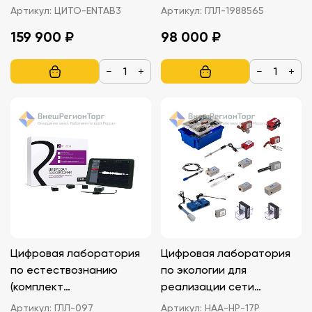
ЦИТО-ENTAB3
Артикул:
ЦИТО-ENTAB3
Артикул:
ГЛЛ-1988565
159 900 ₽
98 000 ₽
−
+
−
+
Цифровая лаборатория
Цифровая лаборатория
по естествознанию
по экологии для
(комплект
реализации сети
исследовательский)
школьного
Артикул:
ГЛЛ-097
Артикул:
НАА-НР-17Р