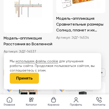
Модель-аппликация
Сравнительные размеры
Солнца, планет и их
спутников
Артикул:
ЭДГ-14534
Модель-аппликация
Расстояния во Вселенной
Артикул:
ЭДГ-14537
3 942 ₽
4 614 ₽
Мы
используем файлы cookie
для улучшения
работы сайта. Продолжая пользоваться сайтом, вы
соглашаетесь с этим.
−
+
−
+
Принять
Главная
Каталог
Корзина
Профиль
Контакты