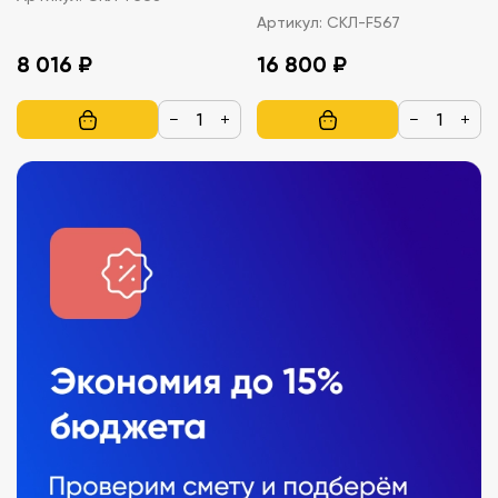
Артикул:
СКЛ-F567
8 016 ₽
16 800 ₽
−
+
−
+