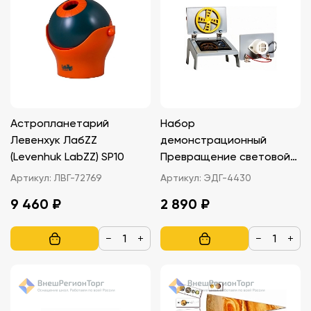
Астропланетарий
Набор
Левенхук ЛабZZ
демонстрационный
(Levenhuk LabZZ) SP10
Превращение световой
энергии
Артикул:
ЛВГ-72769
Артикул:
ЭДГ-4430
9 460 ₽
2 890 ₽
−
+
−
+