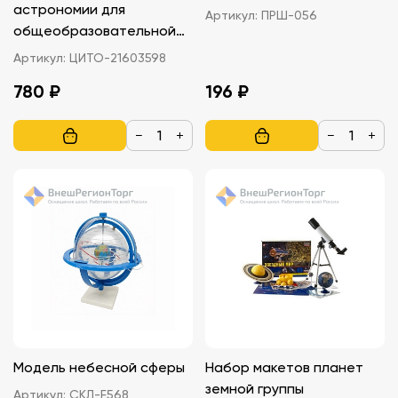
астрономии для
Артикул:
ПРШ-056
общеобразовательной
школы. Часть - 1
Артикул:
ЦИТО-21603598
780 ₽
196 ₽
−
+
−
+
Модель небесной сферы
Набор макетов планет
земной группы
Артикул:
СКЛ-F568