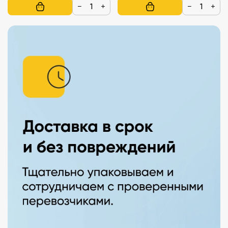
−
+
−
+