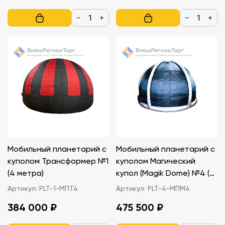
−
+
−
+
Мобильный планетарий с
Мобильный планетарий с
куполом Трансформер №1
куполом Магический
(4 метра)
купол (Magik Dome) №4 (4
метра)
Артикул:
PLT-1-МПТ4
Артикул:
PLT-4-МПМ4
384 000 ₽
475 500 ₽