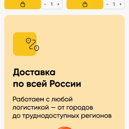
−
+
−
+