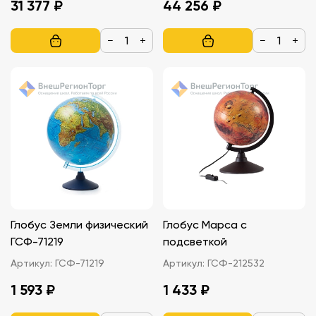
31 377 ₽
44 256 ₽
−
+
−
+
Глобус Земли физический
Глобус Марса с
ГСФ-71219
подсветкой
Артикул:
ГСФ-71219
Артикул:
ГСФ-212532
1 593 ₽
1 433 ₽