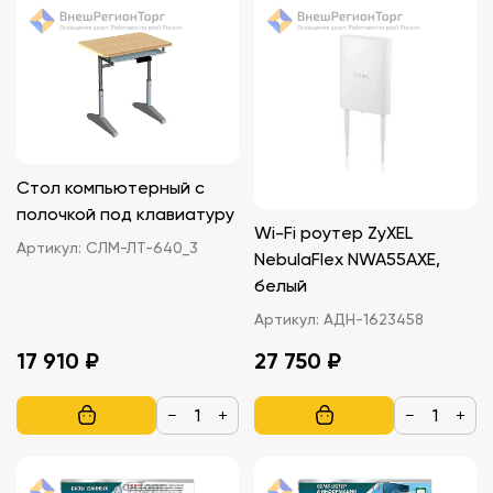
Стол компьютерный с
полочкой под клавиатуру
Wi-Fi роутер ZyXEL
Артикул:
СЛМ-ЛТ-640_3
NebulaFlex NWA55AXE,
белый
Артикул:
АДН-1623458
17 910 ₽
27 750 ₽
−
+
−
+