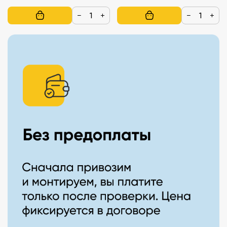
−
+
−
+