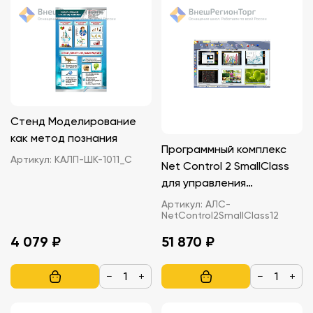
Стенд Моделирование
как метод познания
Программный комплекс
Артикул:
КАЛП-ШК-1011_С
Net Control 2 SmallClass
для управления
компьютерным классом
Артикул:
АЛС-
NetControl2SmallClass12
(1-20)
4 079 ₽
51 870 ₽
−
+
−
+