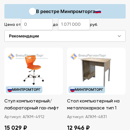
назначающего ответственного, обязательное
В реестре Минпромторга
оформление паспорта кабинета, инвентарной
ведомости и оснащение компьютерно-
Цена от
до
руб.
технологическими средствами для работы.
Рекомендации
МИНПРОМТОРГ
МИНПРОМТОРГ
Стул компьютерный/
Стол компьютерный на
лабораторный газ-лифт
металлокаркасе тип 1
Артикул:
АЛКМ-4912
Артикул:
АЛКМ-4831
15 029 ₽
12 946 ₽