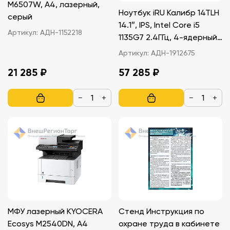
M6507W, A4, лазерный,
Ноутбук iRU Калибр 14TLH
серый
14.1″, IPS, Intel Core i5
Артикул:
АДН-1152218
1135G7 2.4ГГц, 4-ядерный,
8ГБ DDR4
Артикул:
АДН-1912675
21 285 ₽
57 285 ₽
−
+
−
+
МФУ лазерный KYOCERA
Стенд Инструкция по
Ecosys M2540DN, A4
охране труда в кабинете