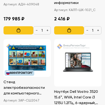
информатики
Артикул:
АДН-409048
Артикул:
КАЛП-ШК-1021_С
179 985 ₽
2 416 ₽
−
+
−
+
МИНПРОМТОРГ
Стенд
электробезопасности
Ноутбук Dell Vostro 3520
для компьютерного
15.6″, WVA, Intel Core i3
класса ЗАР-СШ2047
Артикул:
ЗАР-СШ2047
1215U 1.2ГГц, 6-ядерный,