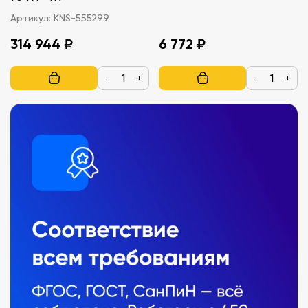
Артикул:
KNS-555299
314 944 ₽
6 772 ₽
−
+
−
+