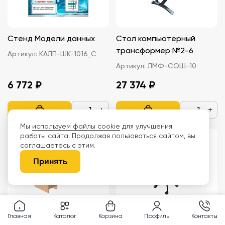
Стенд Модели данных
Стол компьютерный
трансформер №2-6
Артикул:
КАЛП-ШК-1016_С
Артикул:
ЛМФ-СОШ-10
6 772 ₽
27 374 ₽
−
+
−
+
Мы
используем файлы cookie
для улучшения
работы сайта. Продолжая пользоваться сайтом, вы
соглашаетесь с этим.
Принять
Главная
Каталог
Корзина
Профиль
Контакты
Стол компьютерный 1,19 м
Стул ученический