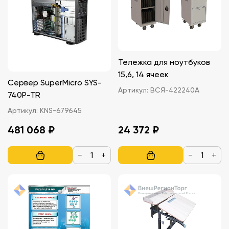
Тележка для ноутбуков
15,6, 14 ячеек
Сервер SuperMicro SYS-
Артикул:
ВСЯ-422240A
740P-TR
Артикул:
KNS-679645
481 068 ₽
24 372 ₽
−
+
−
+