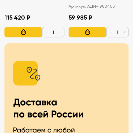
8ГБ DDR4
Артикул:
АДН-1980403
115 420 ₽
59 985 ₽
−
+
−
+