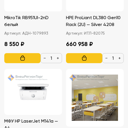
MikroTik RB951UI-2nD
HPE ProLiant DL380 Gen10
белый
Rack (2U) — Silver 4208
Артикул:
АДН-1079893
Артикул:
ИТЛ-82075
8 550 ₽
660 958 ₽
−
+
−
+
МФУ HP LaserJet M141a —
A4