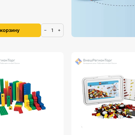
 корзину
−
+