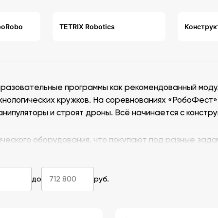
boRobo
TETRIX Robotics
Конструк
бразовательные программы как рекомендованный моду
нологических кружков. На соревнованиях «РобоФест», Wo
ипуляторы и строят дроны. Всё начинается с констру
ческого оборудования, что покупают под разные зада
до
руб.