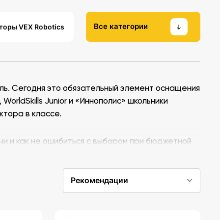
Все категории
торы VEX Robotics
ль. Сегодня это обязательный элемент оснащения
rldSkills Junior и «Иннополис» школьники
ктора в классе.
чи и как не ошибиться с выбором при бюджетной
Рекомендации