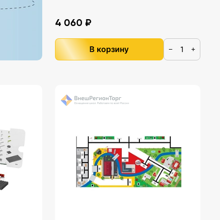
4 060 ₽
В корзину
−
+