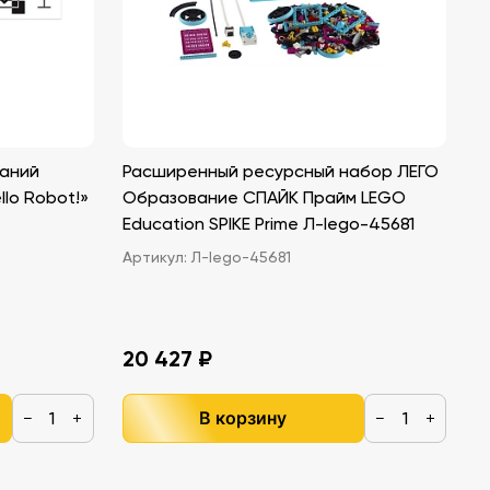
ваний
Расширенный ресурсный набор ЛЕГО
lo Robot!»
Образование СПАЙК Прайм LEGO
Education SPIKE Prime Л-lego-45681
Артикул:
Л-lego-45681
20 427 ₽
В корзину
−
+
−
+