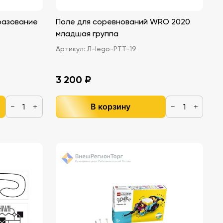
разование
Поле для соревнований WRO 2020
младшая группа
Артикул:
Л-lego-РТТ-19
3 200 ₽
В корзину
−
+
−
+