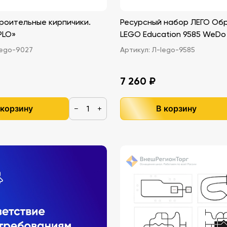
роительные кирпичики.
Ресурсный набор ЛЕГО Об
PLO»
LEGO Education 9585 WeDo
ego-9027
Артикул:
Л-lego-9585
7 260 ₽
 корзину
В корзину
−
+