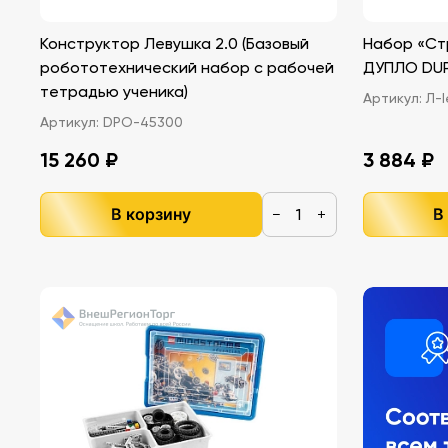
Конструктор Левушка 2.0 (Базовый
Набор «Ст
робототехнический набор с рабочей
ДУПЛО DU
тетрадью ученика)
Артикул:
Л-l
Артикул:
DPO-45300
15 260 ₽
3 884 ₽
В корзину
В
−
+