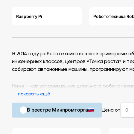
Raspberry Pi
Робототехника Ro
В 2014 году робототехника вошла в примерные о
инженерных классов, центров «Точка роста» и тех
собирают автономные машины, программируют ман
Ниже — как устроен рынок школьного робототехни
закупке.
показать ещё
В реестре Минпромторга
Цена от