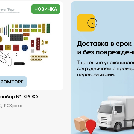
НОВИНКА
РОМТОРГ
 набор №1 КРОХА
Д-РСКроха