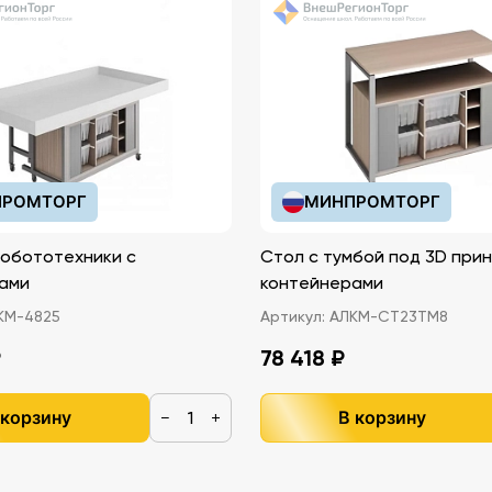
РОМТОРГ
МИНПРОМТОРГ
робототехники с
Стол с тумбой под 3D прин
ами
контейнерами
КМ-4825
Артикул:
АЛКМ-СТ23ТМ8
₽
78 418 ₽
 корзину
В корзину
−
+