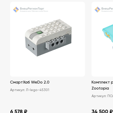
СмартХаб WeDo 2.0
Комплект 
Zootopia
Артикул:
Л-lego-45301
Артикул:
ПОЛ
6 578 ₽
34 500 ₽