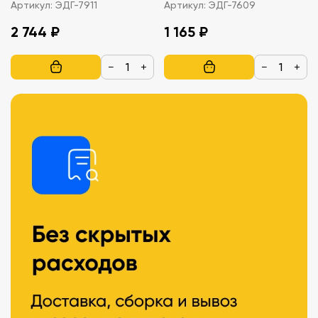
ткани.
школа)
Артикул:
ЭДГ-7911
Артикул:
ЭДГ-7609
Материаловедение, 7 шт.
2 744 ₽
1 165 ₽
−
+
−
+