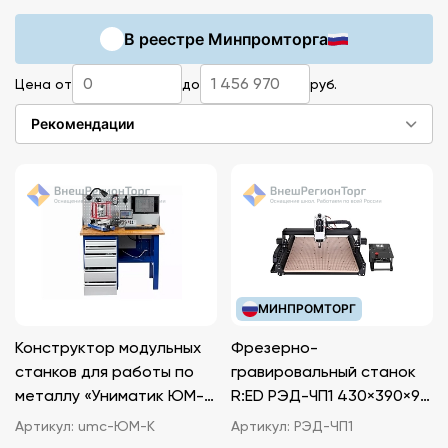
компаний ВнешРегионТорг предлагает
В реестре Минпромторга
оборудование для кабинета технологии в
школе с доставкой товаров по России.
Цена от
до
руб.
Рекомендации
МИНПРОМТОРГ
Конструктор модульных
Фрезерно-
станков для работы по
гравировальный станок
металлу «Униматик ЮМ-
R:ED РЭД-ЧП1 430×390×90
К»
мм
Артикул:
umc-ЮМ-К
Артикул:
РЭД-ЧП1