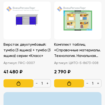
Верстак двухтумбовый:
Комплект таблиц
тумба (3 ящика) + тумба (3
«Справочные материалы.
ящика) серии «Класс»
Технология. Начальная
школа»
Артикул:
ГФС-0007
Артикул:
ЦИТО-5-8673-008
41 480 ₽
2 790 ₽
−
+
−
+