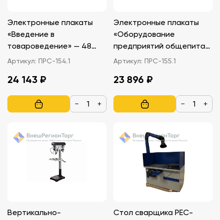
Электронные плакаты
Электронные плакаты
«Введение в
«Оборудование
товароведение» — 48
предприятий общепита»
модулей
— 85 модулей
Артикул:
ПРС-154.1
Артикул:
ПРС-155.1
24 143 ₽
23 896 ₽
−
+
−
+
Вертикально-
Стол сварщика РЕС-