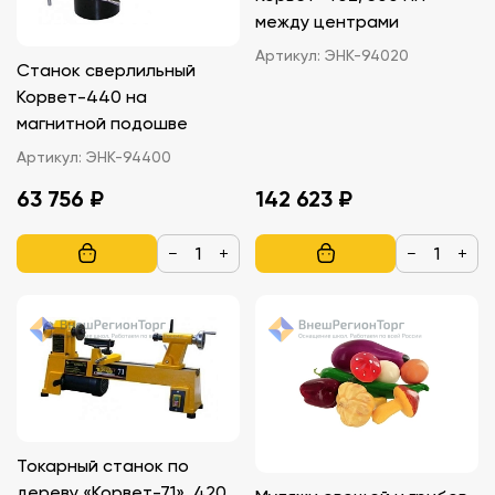
между центрами
Артикул:
ЭНК-94020
Станок сверлильный
Корвет-440 на
магнитной подошве
Артикул:
ЭНК-94400
63 756 ₽
142 623 ₽
−
+
−
+
Токарный станок по
дереву «Корвет-71», 420