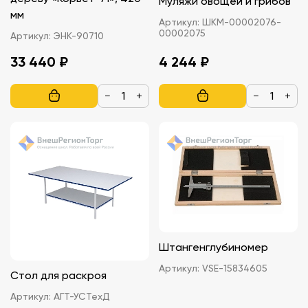
Муляжи овощей и грибов
мм
Артикул:
ШКМ-00002076-
00002075
Артикул:
ЭНК-90710
33 440 ₽
4 244 ₽
−
+
−
+
Штангенглубиномер
Артикул:
VSE-15834605
Стол для раскроя
Артикул:
АГТ-УСТехД