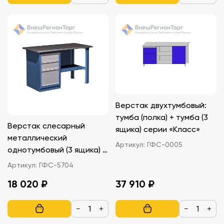
Верстак двухтумбовый:
тумба (полка) + тумба (3
Верстак слесарный
ящика) серии «Класс»
металлический
Артикул:
ГФС-0005
однотумбовый (3 ящика) с
полкой серии «Эконом»
Артикул:
ГФС-5704
18 020 ₽
37 910 ₽
−
+
−
+