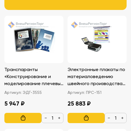
Транспаранты
Электронные плакаты по
«Конструирование и
материаловедению
моделирование плечевых
швейного производства
изделий» ЭДГ-3555
(диск)
Артикул:
ЭДГ-3555
Артикул:
ПРС-151
5 947 ₽
25 883 ₽
−
+
−
+