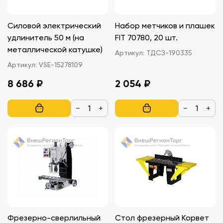
Силовой электрический
Набор метчиков и плашек
удлинитель 50 м (на
FIT 70780, 20 шт.
металлической катушке)
Артикул:
ТДСЗ-190335
Артикул:
VSE-15278109
8 686 ₽
2 054 ₽
−
+
−
+
Фрезерно-сверлильный
Стол фрезерный Корвет