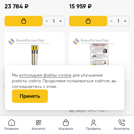
23 784 ₽
15 959 ₽
−
+
−
+
Мы
используем файлы cookie
для улучшения
работы сайта. Продолжая пользоваться сайтом, вы
соглашаетесь с этим.
Набор рашпилей
Стенды по технике
STANDARD 200 мм, 3шт
безопасности при
Принять
кулинарии, 700×1000 мм
Артикул:
VSE-15261631
Артикул:
ПРС-110/1
1 443 ₽
8 700 ₽
Главная
Каталог
Корзина
Профиль
Контакты