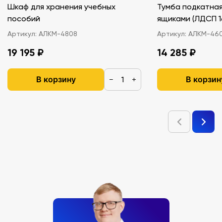
Шкаф для хранения учебных
Тумба подкатная
пособий
ящиками (ЛДС
Артикул:
АЛКМ-4808
Артикул:
АЛКМ-46
19 195 ₽
14 285 ₽
В корзину
В корзин
−
+