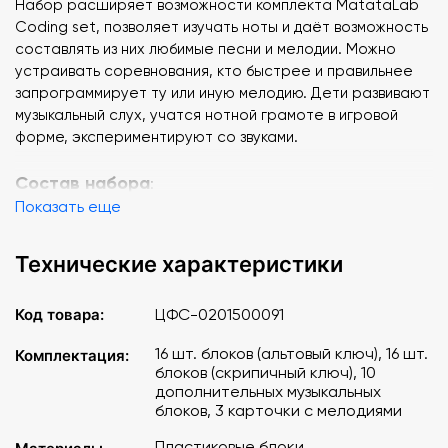
Набор расширяет возможности комплекта MatataLab
Coding set, позволяет изучать ноты и даёт возможность
составлять из них любимые песни и мелодии. Можно
устраивать соревнования, кто быстрее и правильнее
запрограммирует ту или иную мелодию. Дети развивают
музыкальный слух, учатся нотной грамоте в игровой
форме, экспериментируют со звуками.
Состав набора
:
Показать еще
Музыкальные блоки для альтового ключа: 16
Музыкальные блоки скрипичного ключа: 16
Технические характеристики
Музыкальные блоки: 10
Карточки мелодий: 3
Код товара:
ЦФС-0201500091
16 шт. блоков (альтовый ключ), 16 шт.
Комплектация:
блоков (скрипичный ключ), 10
дополнительных музыкальных
блоков, 3 карточки с мелодиями
Пластиковые блоки,