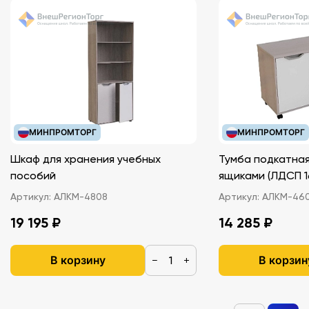
МИНПРОМТОРГ
МИНПРОМТОРГ
Шкаф для хранения учебных
Тумба подкатная
пособий
ящиками (ЛДС
Артикул:
АЛКМ-4808
Артикул:
АЛКМ-46
19 195 ₽
14 285 ₽
В корзину
В корзин
−
+