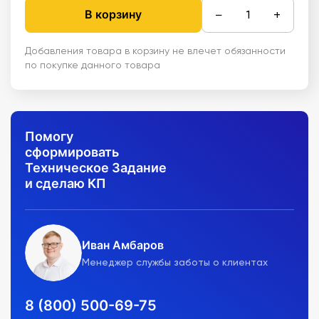
−
+
В корзину
Добавления товара в корзину не влечет обязанности
по покупке данного товара
Помогу
сформировать
Техническое Задание
и сделаю КП
Иван Амбаров
Менеджер службы заботы о клиентах
8 (800) 500-69-75