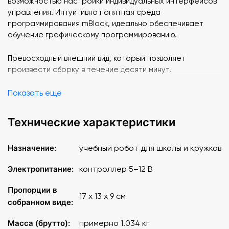
возможностью настройки индивидуальных интерфейсов
управления. Интуитивно понятная среда
программирования mBlock, идеально обеспечивает
обучение графическому программированию.
Превосходный внешний вид, который позволяет
произвести сборку в течение десяти минут.
Показать еще
Огромный выбор дополнительных ресурсных наборов
Makeblock, а также конструктивная совместимость с
механическими деталями Lego, создают
Технические характеристики
неограниченный потенциал для творчества.
Назначение:
учебный робот для школы и кружков
Модуль Bluetooth обеспечивает установление
беспроводной связи с роботом mBot и дистанционное
Электропитание:
контроллер 5–12 В
управления им.
Пропорции в
Характеристики
17 x 13 x 9 см
:
собранном виде:
Напряжение питания контроллера 5 – 12 В
Масса (брутто):
примерно 1.034 кг