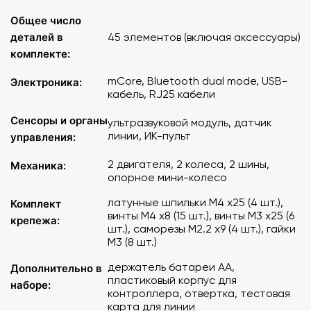
Размеры - 17 x 13 x 9 см.
Вес в собранном виде - 1034 г.
Общее число
деталей в
45 элементов (включая аксессуары)
Состав
:
комплекте:
mCore, Bluetooth dual mode, USB-
Электроника:
Шасси - 1 шт.
кабель, RJ25 кабели
Контроллер mCore (совместимый с Arduino UNO) - 1 шт.
Пластиковый корпус для микроконтроллера - 1 шт.
Сенсоры и органы
ультразвуковой модуль, датчик
Двигатель постоянного тока – 2 шт.
линии, ИК-пульт
управления:
Колесо – 2 шт.
Шины – 2 шт.
2 двигателя, 2 колеса, 2 шины,
Механика:
Опора Мини-колесо – 1шт.
опорное мини-колесо
Датчик линии - 1шт.
латунные шпильки M4 x25 (4 шт.),
Комплект
Ультразвуковой сенсор/датчик - 1 шт.
винты M4 x8 (15 шт.), винты M3 x25 (6
крепежа:
Липучка – 2 шт.
шт.), саморезы M2.2 x9 (4 шт.), гайки
ИК-пульт управления 1 шт.
M3 (8 шт.)
Bluetooth (dual mode)-модуль - 1 шт.
6P6C RJ25 кабель – 2 шт.
держатель батареи AA,
Дополнительно в
пластиковый корпус для
USB-кабель – 1шт.
наборе:
контроллера, отвертка, тестовая
Держатель батареи АА - 1шт.
карта для линии