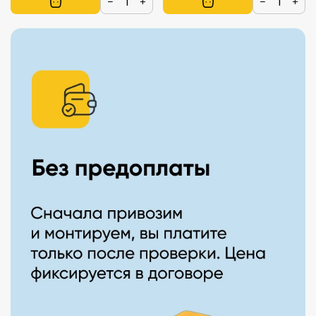
−
+
−
+