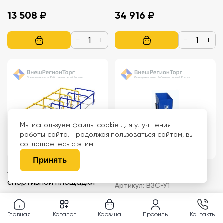
13 508 ₽
34 916 ₽
−
+
−
+
Мы
используем файлы cookie
для улучшения
работы сайта. Продолжая пользоваться сайтом, вы
соглашаетесь с этим.
Принять
Лабиринт для
Урна, 20 л
спортивной площадки
Артикул:
ВЗС-У1
Артикул:
ВЗС-120
42 608 ₽
4 917 ₽
Главная
Каталог
Корзина
Профиль
Контакты