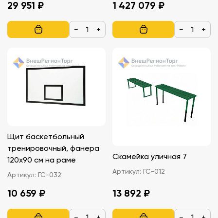
29 951 ₽
1 427 079 ₽
−
+
−
+
Щит баскетбольный
тренировочный, фанера
Скамейка уличная 7
120х90 см на раме
Артикул:
ГС-012
Артикул:
ГС-032
10 659 ₽
13 892 ₽
−
+
−
+