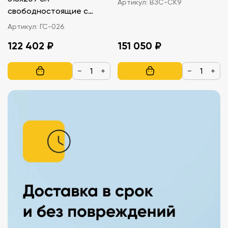
Артикул:
ВЗС-СК9
свободностоящие с
креплением к земле
Артикул:
ГС-026
122 402 ₽
151 050 ₽
−
+
−
+