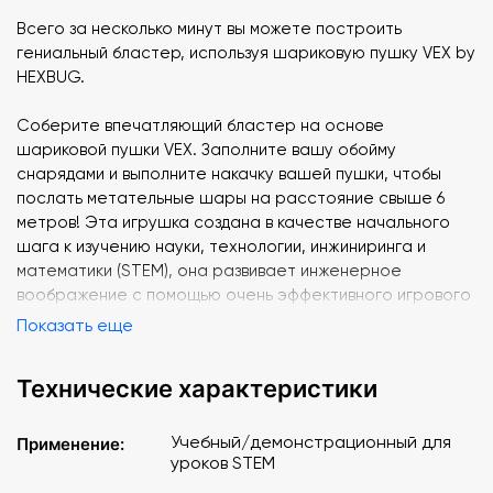
Всего за несколько минут вы можете построить
гениальный бластер, используя шариковую пушку VEX by
HEXBUG.
Соберите впечатляющий бластер на основе
шариковой пушки VEX. Заполните вашу обойму
снарядами и выполните накачку вашей пушки, чтобы
послать метательные шары на расстояние свыше 6
метров! Эта игрушка создана в качестве начального
шага к изучению науки, технологии, инжиниринга и
математики (STEM), она развивает инженерное
воображение с помощью очень эффективного игрового
подхода.
Показать еще
Расширьте интерес к STEM за счет взаимодействия с
Технические характеристики
другими наборами VEX by HEXBUG Простые механизмы 1
Возраст 6 лет и старше.
Учебный/демонстрационный для
Применение:
уроков STEM