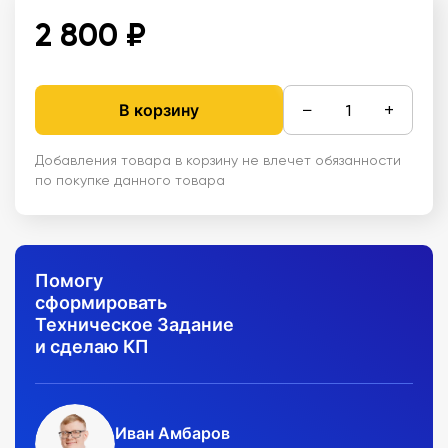
2 800 ₽
−
+
В корзину
Добавления товара в корзину не влечет обязанности
по покупке данного товара
Помогу
сформировать
Техническое Задание
и сделаю КП
Иван Амбаров