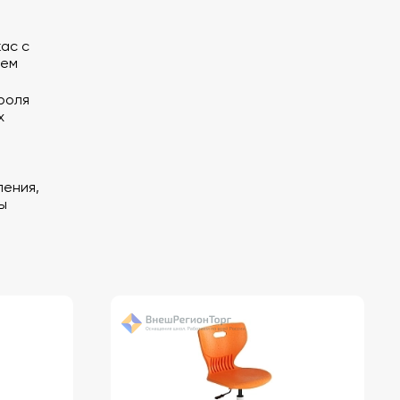
ас с
ием
роля
х
ения,
ы