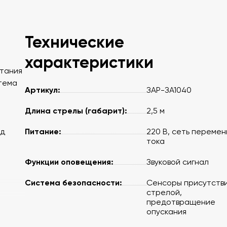
Технические
характеристики
итания
тема
Артикул:
ЗАР-ЗА1040
Длина стрелы (габарит):
2,5 м
Питание:
од
220 В, сеть перемен
тока
Функции оповещения:
Звуковой сигнал
Система безопасности:
Сенсоры присутстви
стрелой,
предотвращение
опускания