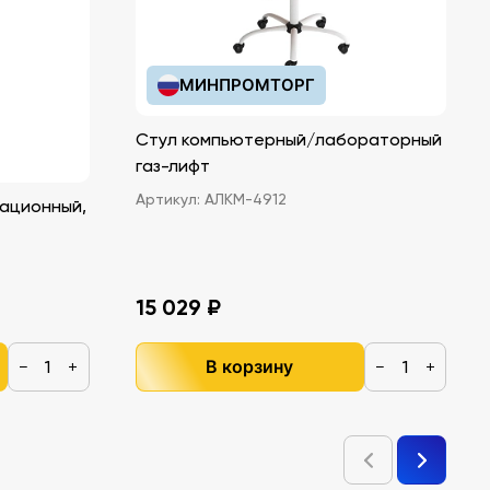
МИНПРОМТОРГ
Стул компьютерный/лабораторный
газ-лифт
Артикул:
АЛКМ-4912
ационный,
15 029 ₽
В корзину
−
+
−
+