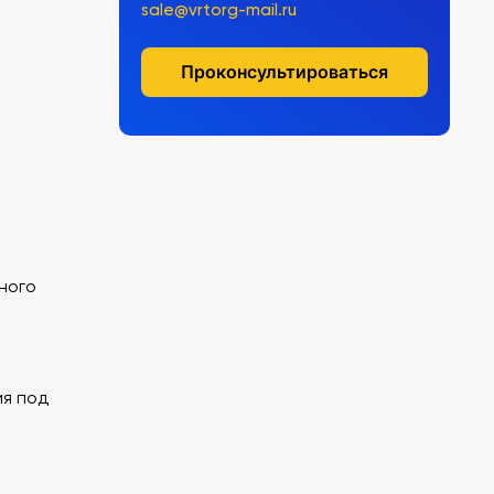
sale@vrtorg-mail.ru
Проконсультироваться
ного
я под