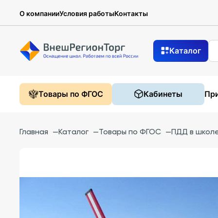
О компании
Условия работы
Контакты
Каталог
Товары по ФГОС
Кабинеты
При
Главная
—
Каталог
—
Товары по ФГОС
—
ПДД в школ