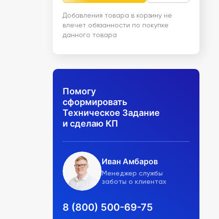
Добавления товара в корзину не
влечет обязанности по покупке
данного товара
Помогу
сформировать
Техническое Задание
и сделаю КП
Иван Амбаров
Менеджер службы
заботы о клиентах
8 (800) 500-69-75