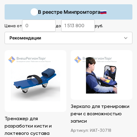
совместное обучение с адаптированной средой.
В реестре Минпромторга
Адаптированная среда — это конкретные вещи.
Цена от
до
руб.
Слабовидящему ребёнку нужна тактильная
маркировка и увеличительное оборудование.
Рекомендации
Слабослышащему — индукционная петля и
визуальные сигналы. Ребёнку с нарушениями опорно-
двигательного аппарата — специализированная
мебель и пандусы. Ребёнку с расстройством
аутистического спектра — сенсорное оборудование
и предсказуемая организация пространства. Каждая
нозология — свой набор оборудования.
Ниже — что входит в оснащение инклюзивного
Зеркало для тренировки
класса по основным категориям ОВЗ.
речи с возможностью
Тренажер для
записи
разработки кисти и
Артикул:
ИАТ-30718
локтевого сустава