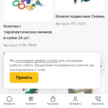
Качели подвесные Скамья
Артикул:
ГРС-5213
Комплект
терапевтических мячиков
в сумке 24 шт.
Артикул:
СЛВ-15848
Цена по запросу
Цена по запросу
Мы
используем файлы cookie
для улучшения
работы сайта. Продолжая пользоваться сайтом, вы
−
+
−
+
соглашаетесь с этим.
Принять
Главная
Каталог
Корзина
Профиль
Контакты