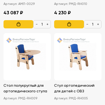
деятельности
Артикул:
АМЛ-0029
Артикул:
РМД-RH010
43 087 ₽
4 230 ₽
−
+
−
+
Стол полукруглый для
Стул ортопедический
ортопедического стула
для детей с ОВЗ
Артикул:
РМД-RH009
Артикул:
РМД-RH005