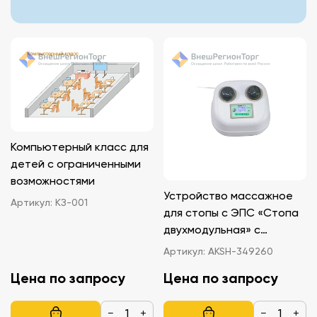
Компьютерный класс для
детей с ограниченными
возможностями
Устройство массажное
Артикул:
КЗ-001
для стопы с ЭПС «Стопа
двухмодульная» с
возможностью массажа
Артикул:
AKSH-349260
кистей рук
Цена по запросу
Цена по запросу
−
+
−
+