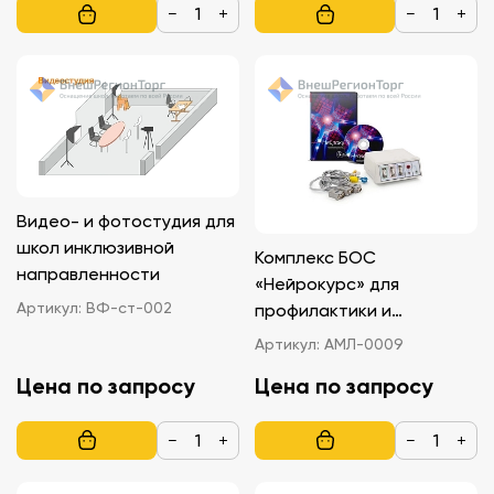
−
+
−
+
Видео- и фотостудия для
школ инклюзивной
Комплекс БОС
направленности
«Нейрокурс» для
Артикул:
ВФ-ст-002
профилактики и
коррекции
Артикул:
АМЛ-0009
психоэмоционального
Цена по запросу
Цена по запросу
состояния
−
+
−
+