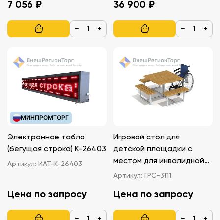
7 056 ₽
36 900 ₽
−
+
−
+
МИНПРОМТОРГ
Электронное табло
Игровой стол для
(бегущая строка) К-26403
детской площадки с
местом для инвалидной
Артикул:
ИАТ-К-26403
коляски
Артикул:
ГРС-3111
Цена по запросу
Цена по запросу
−
+
−
+