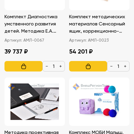
Комплект Диагностика
Комплект методических
умственного развития
материалов Сенсорный
детей. Методика Е.А.
ящик, коррекционно-
Стребелевой
развивающий
Артикул:
АМЛ-0067
Артикул:
АМЛ-0023
39 737 ₽
54 201 ₽
−
+
−
+
Методика проективная
Комплекс МОБИ Малыш,