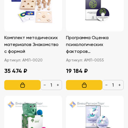
Комплект методических
Программа Оценка
материалов Знакомство
психологических
с формой
факторов
предрасположенности к
Артикул:
АМЛ-0020
Артикул:
АМЛ-0055
аддиктивному поведению
35 474 ₽
19 184 ₽
у подростков
−
+
−
+