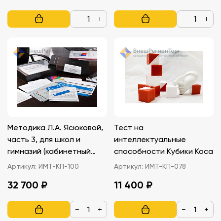
−
+
−
+
Методика Л.А. Ясюковой,
Тест на
часть 3, для школ и
интеллектуальные
гимназий (кабинетный
способности Кубики Коса
вариант)
Артикул:
ИМТ-КП-100
Артикул:
ИМТ-КП-078
32 700 ₽
11 400 ₽
−
+
−
+