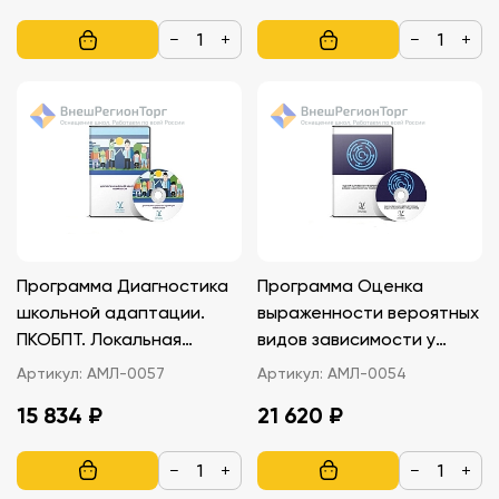
−
+
−
+
Программа Диагностика
Программа Оценка
школьной адаптации.
выраженности вероятных
ПКОБПТ. Локальная
видов зависимости у
версия
подростков. Локальная
Артикул:
АМЛ-0057
Артикул:
АМЛ-0054
версия.
15 834 ₽
21 620 ₽
−
+
−
+