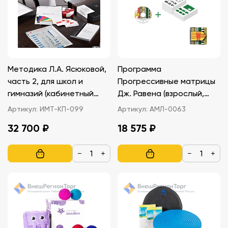
Методика Л.А. Ясюковой,
Программа
часть 2, для школ и
Прогрессивные матрицы
гимназий (кабинетный
Дж. Равена (взрослый,
вариант)
детский). Локальная
Артикул:
ИМТ-КП-099
Артикул:
АМЛ-0063
версия.
32 700 ₽
18 575 ₽
−
+
−
+