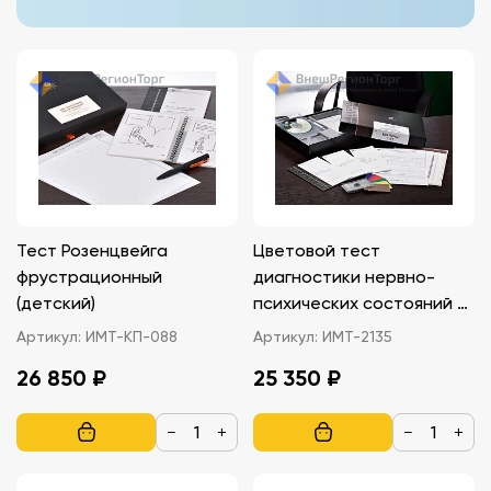
Тест Розенцвейга
Цветовой тест
фрустрационный
диагностики нервно-
(детский)
психических состояний и
отношений (кабинетный)
Артикул:
ИМТ-КП-088
Артикул:
ИМТ-2135
26 850 ₽
25 350 ₽
−
+
−
+