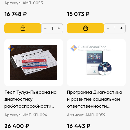
у подростков. Локальная
Артикул:
АМЛ-0053
верси
16 748 ₽
15 073 ₽
−
+
−
+
Тест Тулуз-Пьерона на
Программа Диагностика
диагностику
и развитие социальной
работоспособности
ответственности
(базовый)
подростков. Локальная
Артикул:
ИМТ-КП-094
Артикул:
АМЛ-0059
версия
26 400 ₽
16 443 ₽