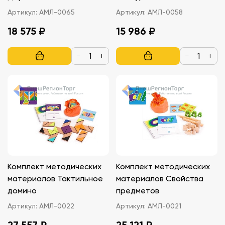
Авторское рук-во В.М.
старшеклассников.
Артикул:
АМЛ-0065
Артикул:
АМЛ-0058
Астапова.
Локальная версия
18 575 ₽
15 986 ₽
−
+
−
+
Комплект методических
Комплект методических
материалов Тактильное
материалов Свойства
домино
предметов
Артикул:
АМЛ-0022
Артикул:
АМЛ-0021
27 557 ₽
25 121 ₽