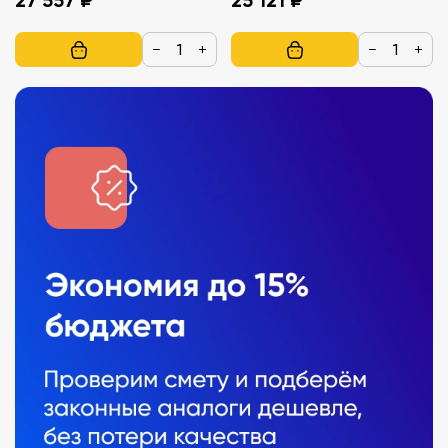
−
+
−
+