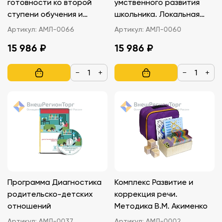
готовности ко второй
умственного развития
ступени обучения и
школьника. Локальная
адаптация младших
версия
Артикул:
АМЛ-0066
Артикул:
АМЛ-0060
подростков
15 986 ₽
15 986 ₽
−
+
−
+
Программа Диагностика
Комплекс Развитие и
родительско-детских
коррекция речи.
отношений
Методика В.М. Акименко
Артикул:
АМЛ-0037
Артикул:
АМЛ-0002