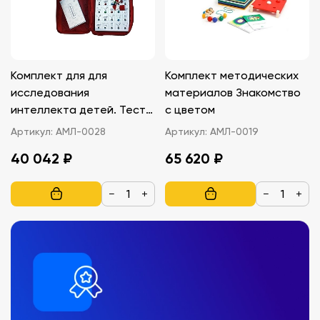
Комплект для для
Комплект методических
исследования
материалов Знакомство
интеллекта детей. Тест
с цветом
Д. Векслера в адаптации
Артикул:
АМЛ-0028
Артикул:
АМЛ-0019
М. Н. Ильиной
40 042 ₽
65 620 ₽
−
+
−
+