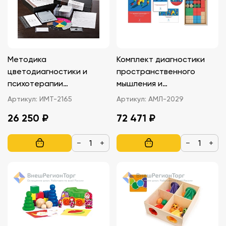
Методика
Комплект диагностики
цветодиагностики и
пространственного
психотерапии
мышления и
произведениями
моделирующей
Артикул:
ИМТ-2165
Артикул:
АМЛ-2029
искусства В.М. Элькина
деятельности
26 250 ₽
72 471 ₽
−
+
−
+