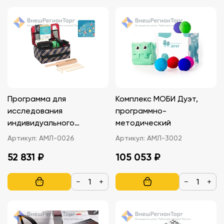
Программа для
Комплекс МОБИ Дуэт,
исследования
программно-
индивидуального
методический
латерального профиля.
Артикул:
АМЛ-0026
Артикул:
АМЛ-3002
Детская версия
52 831 ₽
105 053 ₽
−
+
−
+