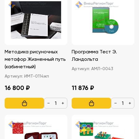
Методика рисуночных
Программа Тест Э.
метафор Жизненный путь
Ландольта
(кабинетный)
Артикул:
АМЛ-0043
Артикул:
ИМТ-0114жп
16 800 ₽
11 876 ₽
−
+
−
+