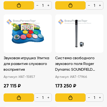
−
+
−
+
Звуковая игрушка Улитка
Система свободного
для развития слухового
звукового поля Roger
восприятия
Dynamic SOUNDFIELD
DigiMaster 5000
Артикул:
ИАТ-15857
Артикул:
ИАТ-17966
производства Phonak
27 115 ₽
173 250 ₽
−
+
−
+