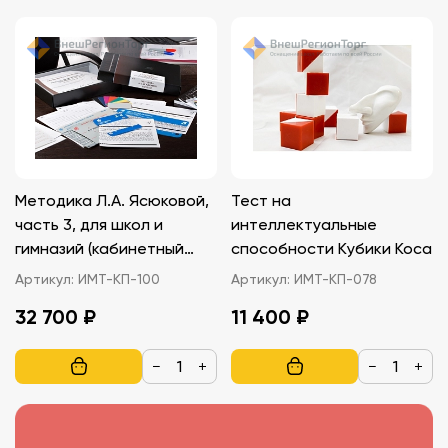
Методика Л.А. Ясюковой,
Тест на
часть 3, для школ и
интеллектуальные
гимназий (кабинетный
способности Кубики Коса
вариант)
Артикул:
ИМТ-КП-100
Артикул:
ИМТ-КП-078
32 700 ₽
11 400 ₽
−
+
−
+