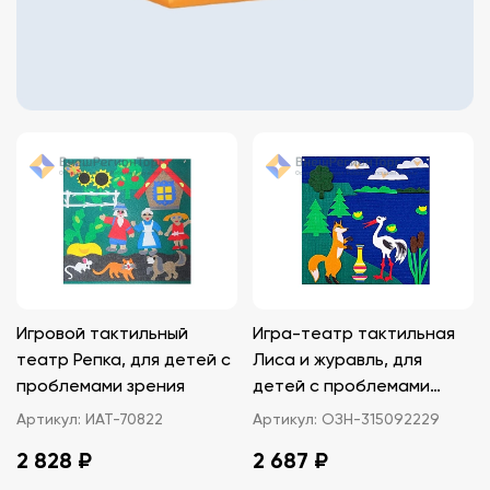
Игровой тактильный
Игра-театр тактильная
театр Репка, для детей с
Лиса и журавль, для
проблемами зрения
детей с проблемами
зрения
Артикул:
ИАТ-70822
Артикул:
ОЗН-315092229
2 828 ₽
2 687 ₽