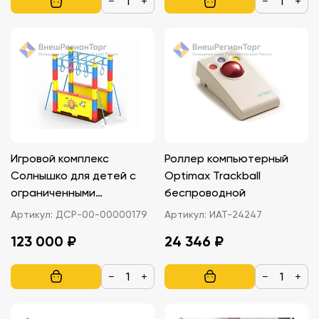
−
+
−
+
Игровой комплекс
Роллер компьютерный
Солнышко для детей с
Optimax Trackball
ограниченными
беспроводной
возможностями
Артикул:
ДСР-00-00000179
Артикул:
ИАТ-24247
123 000 ₽
24 346 ₽
−
+
−
+