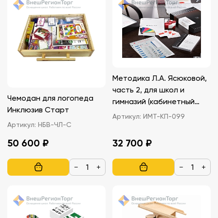
Методика Л.А. Ясюковой,
часть 2, для школ и
Чемодан для логопеда
гимназий (кабинетный
Инклюзив Старт
вариант)
Артикул:
ИМТ-КП-099
Артикул:
НБВ-ЧЛ-С
50 600 ₽
32 700 ₽
−
+
−
+