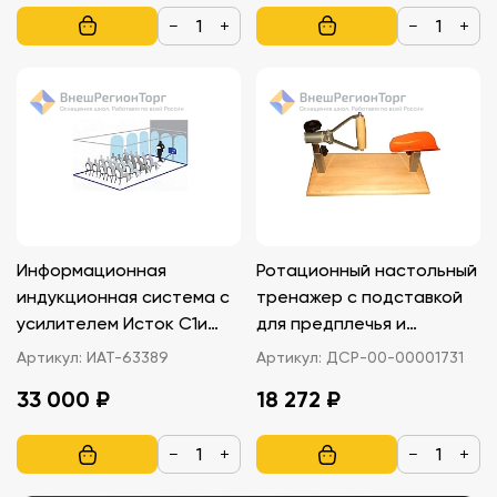
−
+
−
+
Информационная
Ротационный настольный
индукционная система с
тренажер с подставкой
усилителем Исток С1и
для предплечья и
(зона охвата до 25-30
вращательной рукояткой
Артикул:
ИАТ-63389
Артикул:
ДСР-00-00001731
кв.м)
33 000 ₽
18 272 ₽
−
+
−
+