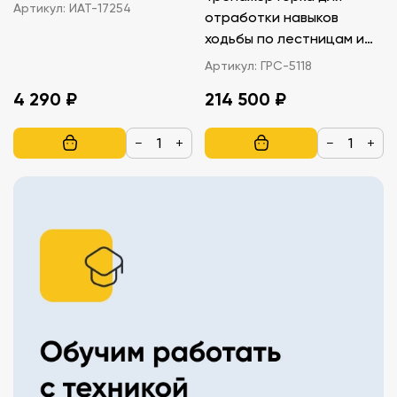
Артикул:
ИАТ-17254
отработки навыков
ходьбы по лестницам и
пандусу
Артикул:
ГРС-5118
4 290 ₽
214 500 ₽
−
+
−
+