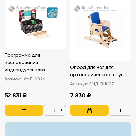
Программа для
исследования
Опора для ног для
индивидуального
ортопедического стула
латерального профиля.
Артикул:
АМЛ-0026
Артикул:
РМД-RH007
Детская версия
52 831 ₽
7 830 ₽
−
+
−
+