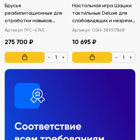
Брусья
Настольная игра Шашки
реабилитационные для
тактильные Deluxe для
отработки навыков
слабовидящих и незрячих
ходьбы
детей
Артикул:
ГРС-4745
Артикул:
ОЗН-389317868
275 700 ₽
10 695 ₽
−
+
−
+