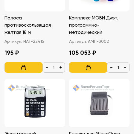
Полоса
Комплекс МОБИ Дуэт,
противоскользящая
программно-
жёлтая 18 м
методический
Артикул:
ИАТ-22415
Артикул:
АМЛ-3002
195 ₽
105 053 ₽
−
+
−
+
Электронный
Кнопка для GlassOuse