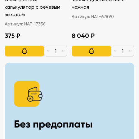
калькулятор с речевым
ножная
выходом
Артикул:
ИАТ-67890
Артикул:
ИАТ-17358
375 ₽
8 040 ₽
−
+
−
+