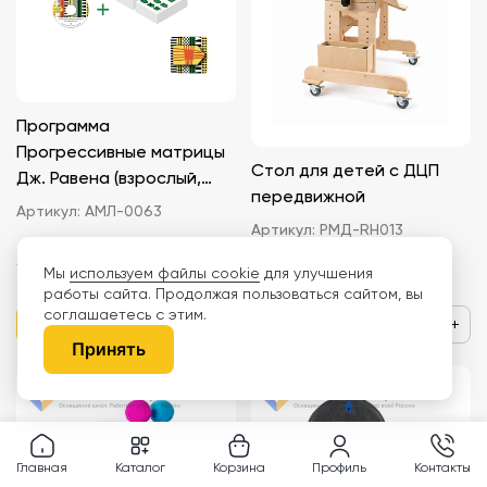
Программа
Прогрессивные матрицы
Стол для детей с ДЦП
Дж. Равена (взрослый,
передвижной
детский). Локальная
Артикул:
АМЛ-0063
Артикул:
РМД-RH013
версия.
18 575 ₽
65 520 ₽
Мы
используем файлы cookie
для улучшения
работы сайта. Продолжая пользоваться сайтом, вы
соглашаетесь с этим.
−
+
−
+
Принять
Главная
Каталог
Корзина
Профиль
Контакты