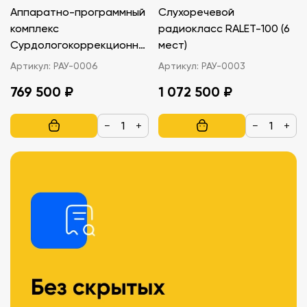
Аппаратно-программный
Слухоречевой
комплекс
радиокласс RALET-100 (6
Сурдологокоррекционны
мест)
й кабинет
Артикул:
РАУ-0006
Артикул:
РАУ-0003
образовательного
769 500 ₽
1 072 500 ₽
учреждения
−
+
−
+