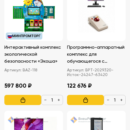
МИНПРОМТОРГ
Интерактивный комплекс
Программно-аппаратный
экологической
комплекс для
безопасности «Экоша»
обучающегося с
нарушениями опорно-
Артикул:
BAZ-118
Артикул:
ВРТ-2029320-
Исток-24247-63420
двигательного аппарата
597 800 ₽
122 676 ₽
−
+
−
+