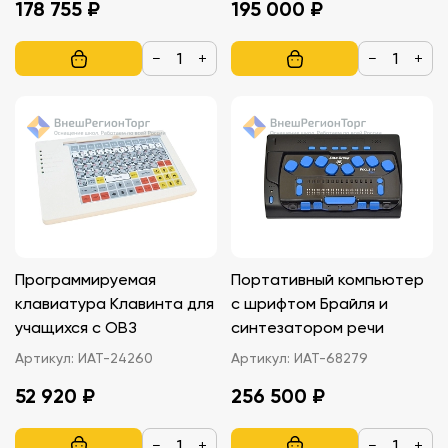
178 755 ₽
195 000 ₽
−
+
−
+
Программируемая
Портативный компьютер
клавиатура Клавинта для
с шрифтом Брайля и
учащихся с ОВЗ
синтезатором речи
Артикул:
ИАТ-24260
Артикул:
ИАТ-68279
52 920 ₽
256 500 ₽
−
+
−
+