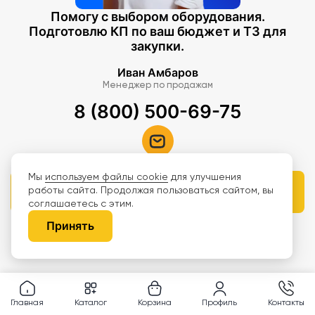
Помогу с выбором оборудования.
Подготовлю КП по ваш бюджет и ТЗ для
закупки.
Иван Амбаров
Менеджер по продажам
8 (800) 500-69-75
Мы
используем файлы cookie
для улучшения
работы сайта. Продолжая пользоваться сайтом, вы
Получить консультацию
соглашаетесь с этим.
Принять
Минимальная сумма заказа 200 000 ₽
С 2009 года мы оборудовали более
10000 школ
Главная
Каталог
Корзина
Профиль
Контакты