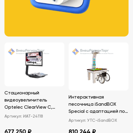
Стационарный
Интерактивная
видеоувеличитель
песочница iSandBOX
Optelec ClearView C,
Special с адаптацией под
монитор HD 24″,
Артикул:
ИАТ-24118
инвалидную коляску
Артикул:
УТС-iSandBOX
увеличение от 1,5 до 170
крат
677 250 ₽
810 244 ₽