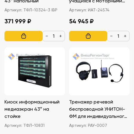
43″ напольный
учащихся с моторными
нарушениями
Артикул:
ТФЛ-10324-3 IBP
Артикул:
ИАТ-24574
371 999 ₽
54 945 ₽
−
+
−
+
Киоск информационный
Тренажер речевой
медиаэкран 43″ на
беспроводной УНИТОН-
стойке
ФМ для индивидуального
пользования
Артикул:
ТФЛ-10831
Артикул:
РАУ-0007