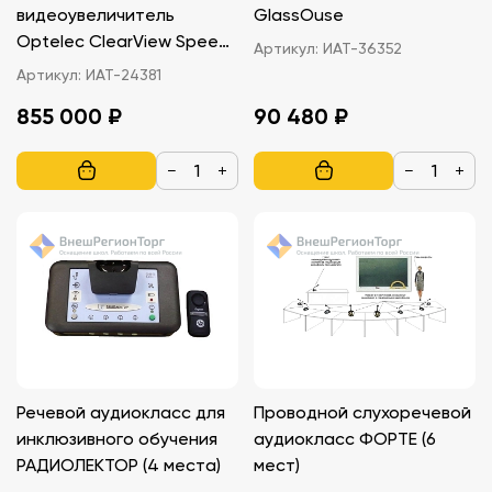
видеоувеличитель
GlassOuse
Optelec ClearView Speech
Артикул:
ИАТ-36352
(HD), монитор 24″
Артикул:
ИАТ-24381
увеличение от 1,5 до 170
855 000 ₽
90 480 ₽
−
+
−
+
Речевой аудиокласс для
Проводной слухоречевой
инклюзивного обучения
аудиокласс ФОРТЕ (6
РАДИОЛЕКТОР (4 места)
мест)