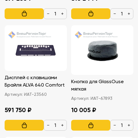
−
+
−
+
Дисплей с клавишами
Кнопка для GlassOuse
Брайля ALVA 640 Comfort
мягкая
Артикул:
ИАТ-23560
Артикул:
ИАТ-67893
591 750 ₽
10 005 ₽
−
+
−
+