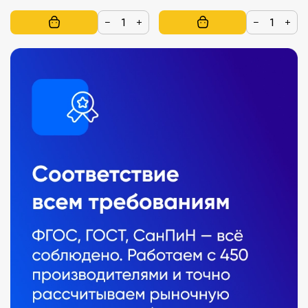
−
+
−
+