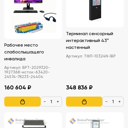
Терминал сенсорный
интерактивный 43″
Рабочее место
настенный
слабослышащего
Артикул:
ТФЛ-10324N-IBP
инвалида
Артикул:
ВРТ-2029320-
1927368-исток-63420-
24574-78233-24404
160 604 ₽
348 836 ₽
−
+
−
+