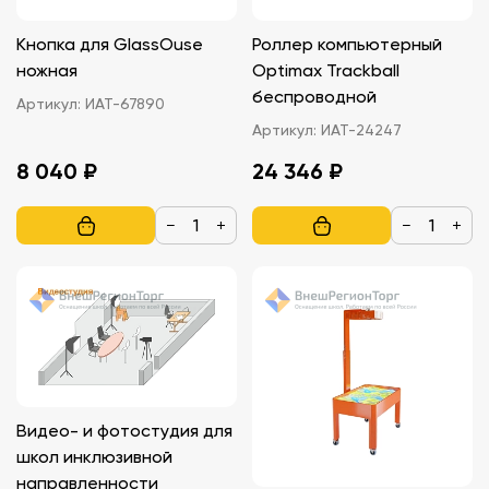
Кнопка для GlassOuse
Роллер компьютерный
ножная
Optimax Trackball
беспроводной
Артикул:
ИАТ-67890
Артикул:
ИАТ-24247
8 040 ₽
24 346 ₽
−
+
−
+
Видео- и фотостудия для
школ инклюзивной
направленности