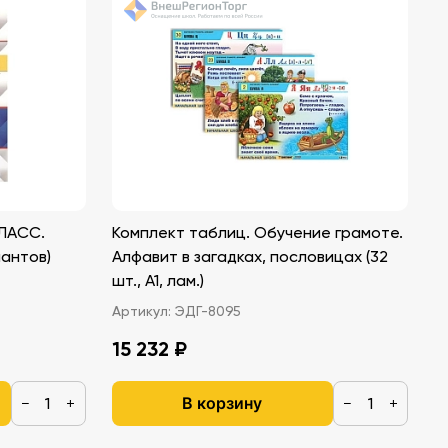
КЛАСС.
Комплект таблиц. Обучение грамоте.
антов)
Алфавит в загадках, пословицах (32
шт., А1, лам.)
Артикул:
ЭДГ-8095
15 232 ₽
В корзину
−
+
−
+