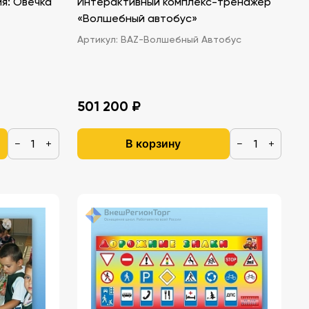
я: Овечка
Интерактивный комплекс-тренажер
«Волшебный автобус»
Артикул:
BAZ-Волшебный Автобус
501 200 ₽
В корзину
−
+
−
+