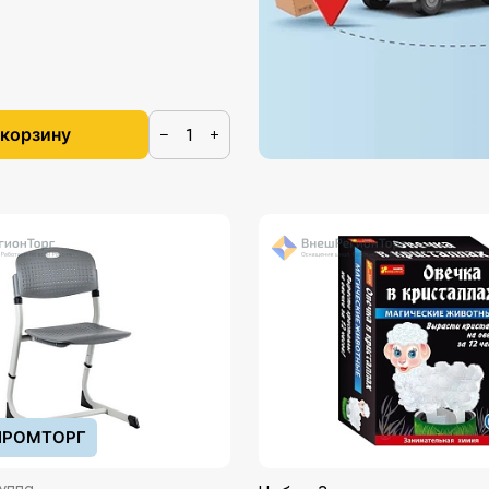
 корзину
−
+
РОМТОРГ
уппа