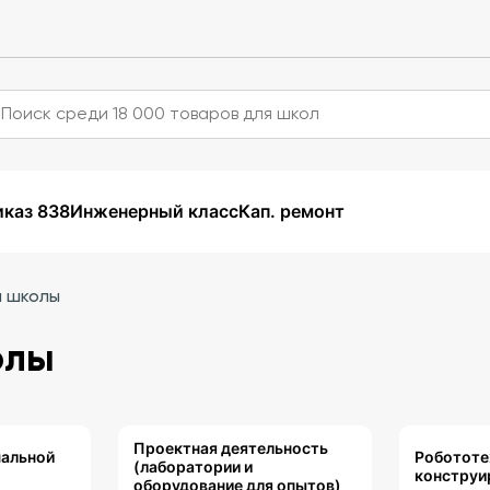
каз 838
Инженерный класс
Кап. ремонт
й школы
олы
Проектная деятельность
чальной
Робототе
(лаборатории и
конструи
оборудование для опытов)