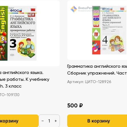
Грамматика английского яз
 английского языка.
Сборник упражнений. Часть
ые работы. К учебнику
Артикул:
ЦИТО-128926
sh. 3 класс
О-109130
500 ₽
 корзину
В корзину
−
+