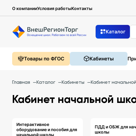
О компании
Условия работы
Контакты
Каталог
Товары по ФГОС
Кабинеты
При
Главная
—
Каталог
—
Кабинеты
—
Кабинет начально
Кабинет начальной шк
Интерактивное
ПДД и ОБЖ для на
оборудование и пособия для
школы
начальной школы