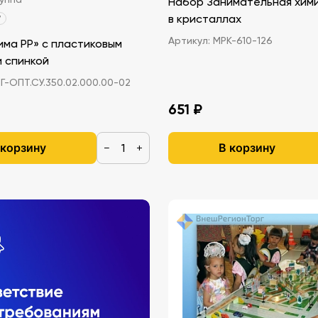
Набор Занимательная хими
в кристаллах
7
Артикул:
МРК-610-126
има PP» с пластиковым
и спинкой
-ОПТ.СУ.350.02.000.00-02
651 ₽
 корзину
В корзину
−
+