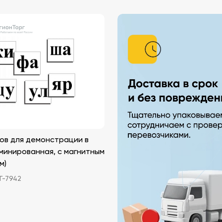
ов для демонстрации в
минированная, с магнитным
м)
-7942