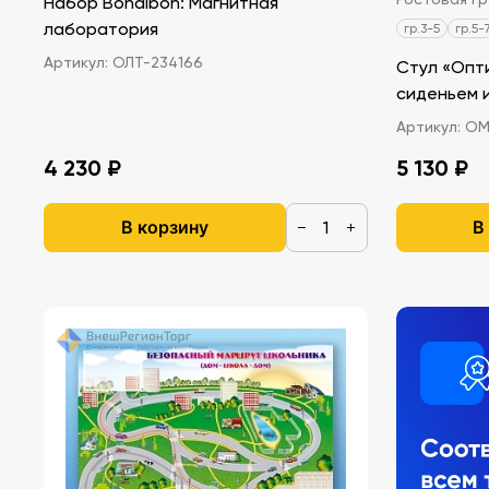
Набор Bondibon: Магнитная
лаборатория
гр.3-5
гр.5-
Артикул:
ОЛТ-234166
Стул «Опт
сиденьем 
Артикул:
ОМГ
4 230 ₽
5 130 ₽
В корзину
В
−
+