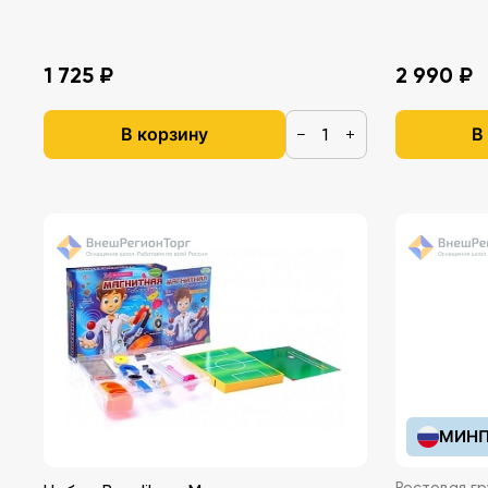
1 725 ₽
2 990 ₽
В корзину
В
−
+
МИНП
Ростовая гр