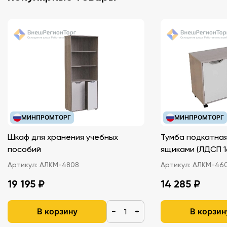
МИНПРОМТОРГ
МИНПРОМТОРГ
Шкаф для хранения учебных
Тумба подкатная
пособий
ящиками (ЛДС
Артикул:
АЛКМ-4808
Артикул:
АЛКМ-46
19 195 ₽
14 285 ₽
В корзину
В корзин
−
+