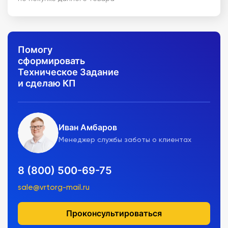
Помогу
сформировать
Техническое Задание
и сделаю КП
Иван Амбаров
Менеджер службы заботы о клиентах
8 (800) 500-69-75
sale@vrtorg-mail.ru
Проконсультироваться