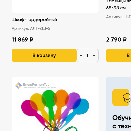
Таблицы «
68×98 см
Артикул:
ЦИТ
Шкаф-гардеробный
Артикул:
АЛТ-У.Ш-5
11 869 ₽
2 790 ₽
В корзину
В
−
+