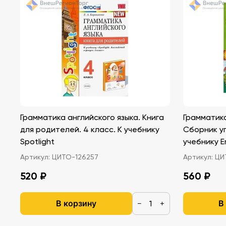
Грамматика английского языка. Книга
Грамматика
для родителей. 4 класс. К учебнику
Сборник уп
Spotlight
учебнику En
Артикул:
ЦИТО-126257
Артикул:
ЦИТ
520 ₽
560 ₽
В корзину
В
−
+