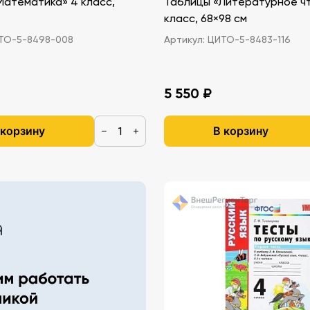
Математика» 4 класс,
Таблицы «Литературное ч
класс, 68×98 см
О-5-8498-008
Артикул:
ЦИТО-5-8483-116
5 550 ₽
 корзину
В корзину
−
+