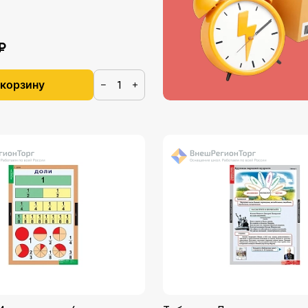
₽
 корзину
−
+