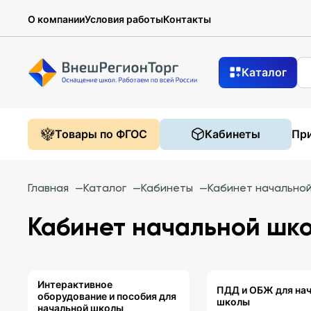
О компании
Условия работы
Контакты
Каталог
Товары по ФГОС
Кабинеты
При
Главная
—
Каталог
—
Кабинеты
—
Кабинет начально
Кабинет начальной шк
Интерактивное
ПДД и ОБЖ для на
оборудование и пособия для
школы
начальной школы