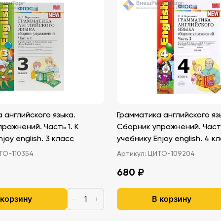
 английского языка.
Грамматика английского яз
ражнений. Часть 1. К
Сборник упражнений. Часть
joy english. 3 класс
учебнику Enjoy english. 4 к
О-110354
Артикул:
ЦИТО-109204
680 ₽
 корзину
В корзину
−
+