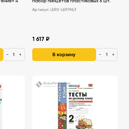
тение» 4
Набор пинцетов пластиковых 6 шт.
Артикул:
LERV-LER1963
1 617 ₽
В корзину
−
+
−
+