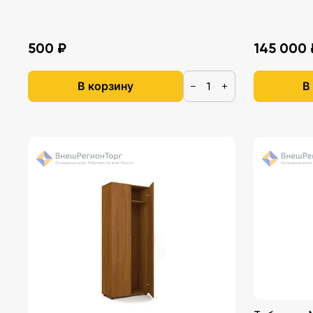
500 ₽
145 000 
В корзину
В
−
+