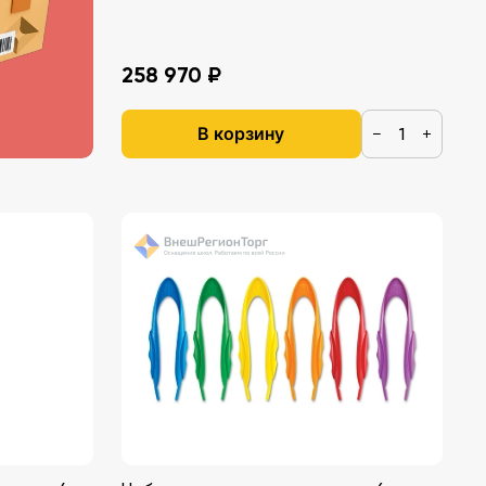
258 970 ₽
В корзину
−
+