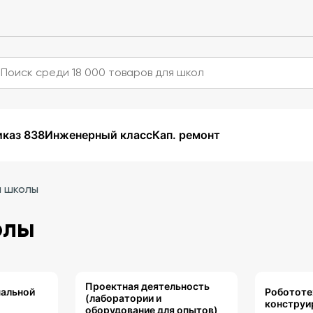
каз 838
Инженерный класс
Кап. ремонт
й школы
олы
Проектная деятельность
чальной
Робототе
(лаборатории и
конструи
оборудование для опытов)