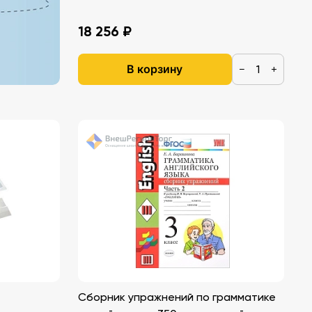
18 256 ₽
В корзину
−
+
Сборник упражнений по грамматике