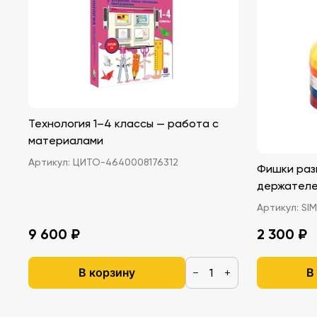
Технология 1–4 классы — работа с
материалами
Артикул:
ЦИТО-4640008176312
Фишки раз
держател
Артикул:
SIM
9 600 ₽
2 300 ₽
В корзину
В
−
+