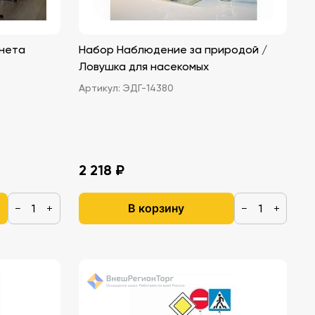
инета
Набор Наблюдение за природой /
Ловушка для насекомых
Артикул:
ЭДГ-14380
2 218 ₽
В корзину
−
+
−
+