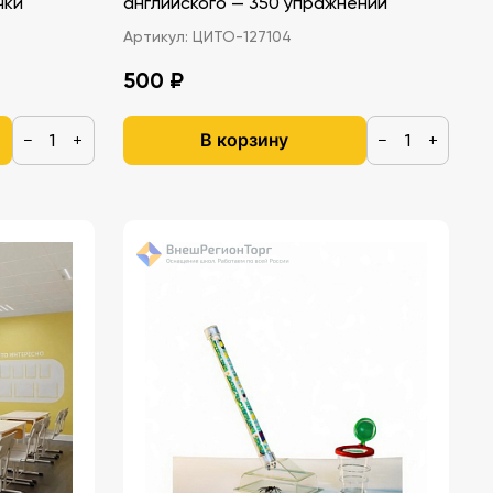
чки
английского — 350 упражнений
Артикул:
ЦИТО-127104
500 ₽
В корзину
−
+
−
+