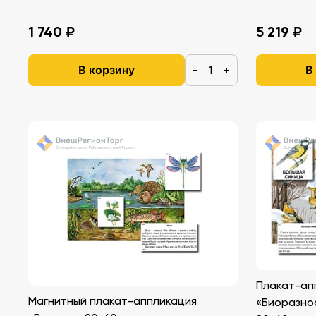
1 740 ₽
5 219 ₽
В корзину
В
−
+
Плакат-ап
Магнитный плакат-аппликация
«Биоразно