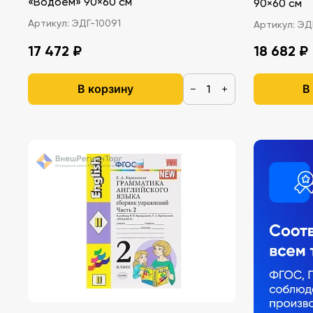
«Водоем» 90×60 см
90×60 см
Артикул:
ЭДГ-10091
Артикул:
ЭДГ
17 472 ₽
18 682 ₽
В корзину
В
−
+