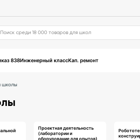
каз 838
Инженерный класс
Кап. ремонт
й школы
олы
Проектная деятельность
чальной
Робототе
(лаборатории и
конструи
оборудование для опытов)