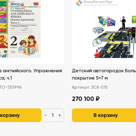
 английского. Упражнения
Детский автогородок Бол
а, ч.1
покрытие 5×7 м
ТО-130996
Артикул:
ЗСК-015
270 100 ₽
 корзину
В корзину
−
+