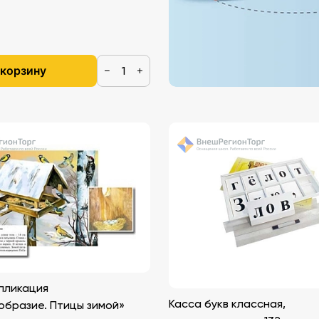
 корзину
−
+
пликация
Касса букв классная,
образие. Птицы зимой»