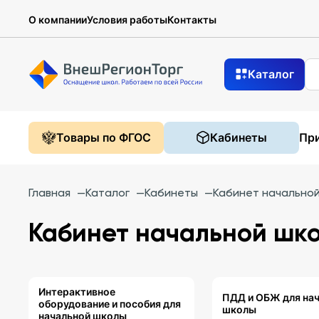
О компании
Условия работы
Контакты
Каталог
Товары по ФГОС
Кабинеты
При
Главная
—
Каталог
—
Кабинеты
—
Кабинет начально
Кабинет начальной шк
Интерактивное
ПДД и ОБЖ для на
оборудование и пособия для
школы
начальной школы