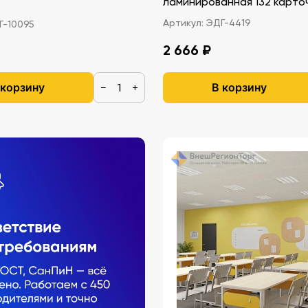
ламинированная 132 карто
Артикул:
ЭДГ-4419
-10095
2 666 ₽
 корзину
В корзину
−
+