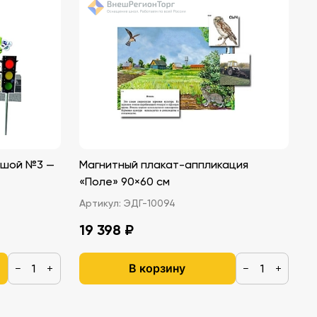
ьшой №3 —
Магнитный плакат-аппликация
«Поле» 90×60 см
Артикул:
ЭДГ-10094
19 398 ₽
В корзину
−
+
−
+