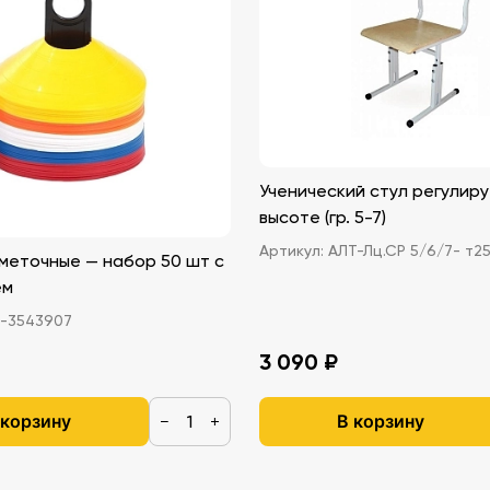
Ученический стул регулир
высоте (гр. 5-7)
Артикул:
АЛТ-Лц.СР 5/6/7- т2
меточные — набор 50 шт с
ем
-3543907
3 090 ₽
 корзину
В корзину
−
+