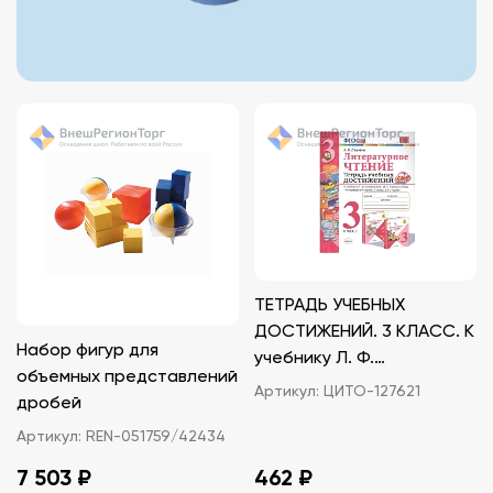
ТЕТРАДЬ УЧЕБНЫХ
ДОСТИЖЕНИЙ. 3 КЛАСС. К
Набор фигур для
учебнику Л. Ф.
объемных представлений
Климановой, В.Г.
Артикул:
ЦИТО-127621
дробей
Горецкого
Артикул:
REN-051759/42434
7 503 ₽
462 ₽