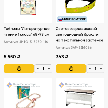
МИНПРОМТОРГ
Таблицы "Литературное
Световозвращающий
чтение 1 класс" 68×98 см
светодиодный браслет
на текстильной застежке
Артикул:
ЦИТО-5-8480-116
Артикул:
ЗАР-ЗД6066
5 550 ₽
363 ₽
−
+
−
+