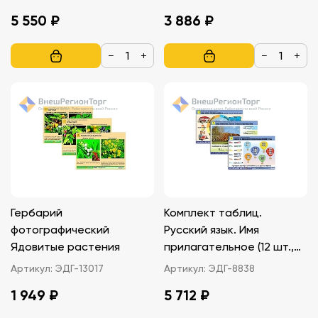
5 550 ₽
3 886 ₽
−
+
−
+
Гербарий
Комплект таблиц.
фотографический
Русский язык. Имя
Ядовитые растения
прилагательное (12 шт.,
А1, лам.)
Артикул:
ЭДГ-13017
Артикул:
ЭДГ-8838
1 949 ₽
5 712 ₽