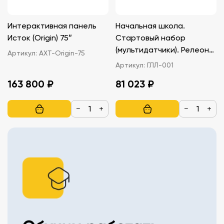
Интерактивная панель
Начальная школа.
Исток (Origin) 75″
Стартовый набор
(мультидатчики). Релеон
Артикул:
AXT-Origin-75
Точка Releon Point
Артикул:
ГЛЛ-001
163 800 ₽
81 023 ₽
−
+
−
+