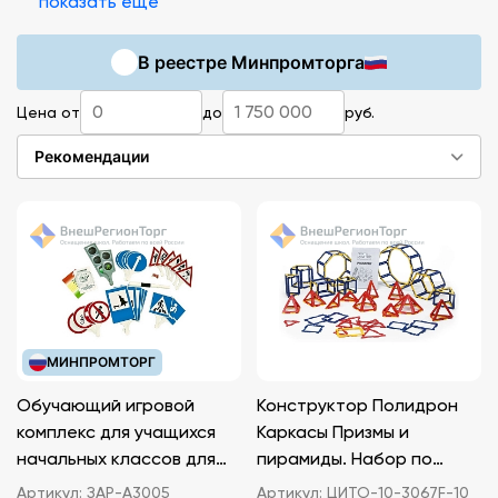
показать ещё
В реестре Минпромторга
Цена от
до
руб.
Рекомендации
МИНПРОМТОРГ
Обучающий игровой
Конструктор Полидрон
комплекс для учащихся
Каркасы Призмы и
начальных классов для
пирамиды. Набор по
ознакомления с
основам математики и
Артикул:
ЗАР-А3005
Артикул:
ЦИТО-10-3067F-10