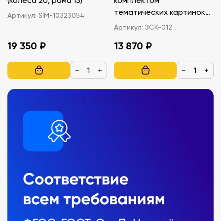
(колеса 20, рама 13)
комплектом
тематических картинок
Артикул:
SIM-10323054
для изучения правил
Артикул:
ЗСК-012
дорожного движения
19 350 ₽
13 870 ₽
−
+
−
+