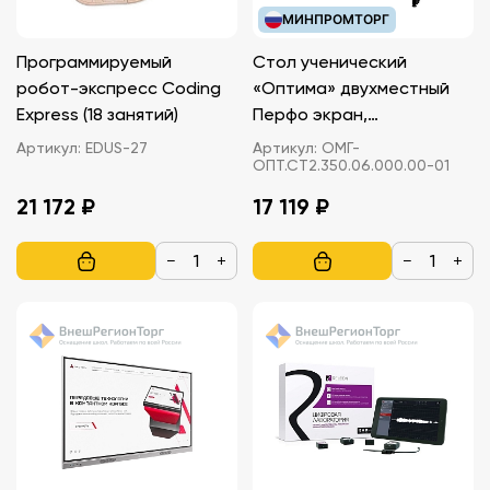
МИНПРОМТОРГ
Программируемый
Стол ученический
робот-экспресс Coding
«Оптима» двухместный
Express (18 занятий)
Перфо экран,
регулируемый 3-5 группа
Артикул:
EDUS-27
Артикул:
ОМГ-
ОПТ.СТ2.350.06.000.00-01
21 172 ₽
17 119 ₽
−
+
−
+