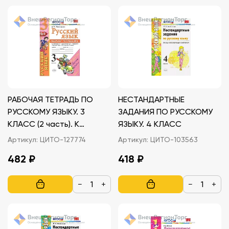
РАБОЧАЯ ТЕТРАДЬ ПО
НЕСТАНДАРТНЫЕ
РУССКОМУ ЯЗЫКУ. 3
ЗАДАНИЯ ПО РУССКОМУ
КЛАСС (2 часть). К
ЯЗЫКУ. 4 КЛАСС
учебнику В.П. Канакиной,
Артикул:
ЦИТО-127774
Артикул:
ЦИТО-103563
В.Г. Горецкого
482 ₽
418 ₽
−
+
−
+