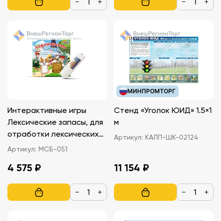
−
+
−
+
МИНПРОМТОРГ
Интерактивные игры
Стенд «Уголок ЮИД» 1.5×1
Лексические запасы, для
м
отработки лексических
Артикул:
КАЛП-ШК-02124
тем
Артикул:
МСБ-051
4 575 ₽
11 154 ₽
−
+
−
+