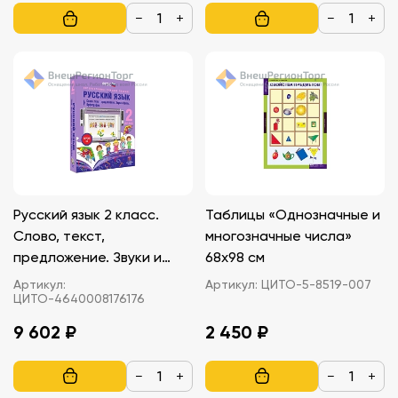
−
+
−
+
Русский язык 2 класс.
Таблицы «Однозначные и
Слово, текст,
многозначные числа»
предложение. Звуки и
68х98 см
буквы. Орфография
Артикул:
Артикул:
ЦИТО-5-8519-007
ЦИТО-4640008176176
9 602 ₽
2 450 ₽
−
+
−
+