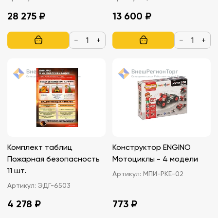
техническими
моделирования 6-7 лет
28 275 ₽
13 600 ₽
средствами
−
+
−
+
Комплект таблиц
Конструктор ENGINO
Пожарная безопасность
Мотоциклы - 4 модели
11 шт.
Артикул:
МПИ-PKE-02
Артикул:
ЭДГ-6503
4 278 ₽
773 ₽