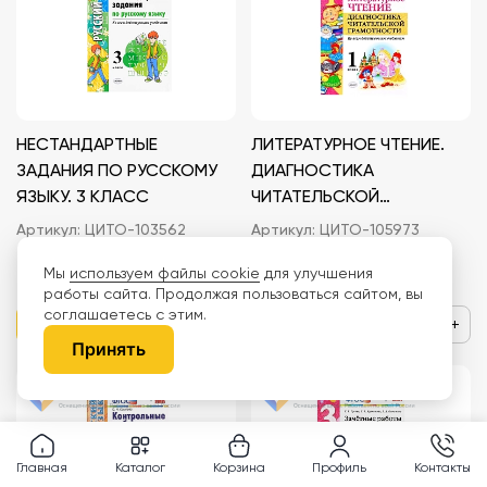
НЕСТАНДАРТНЫЕ
ЛИТЕРАТУРНОЕ ЧТЕНИЕ.
ЗАДАНИЯ ПО РУССКОМУ
ДИАГНОСТИКА
ЯЗЫКУ. 3 КЛАСС
ЧИТАТЕЛЬСКОЙ
ГРАМОТНОСТИ. 1 КЛАСС
Артикул:
ЦИТО-103562
Артикул:
ЦИТО-105973
418 ₽
360 ₽
Мы
используем файлы cookie
для улучшения
работы сайта. Продолжая пользоваться сайтом, вы
соглашаетесь с этим.
−
+
−
+
Принять
Главная
Каталог
Корзина
Профиль
Контакты