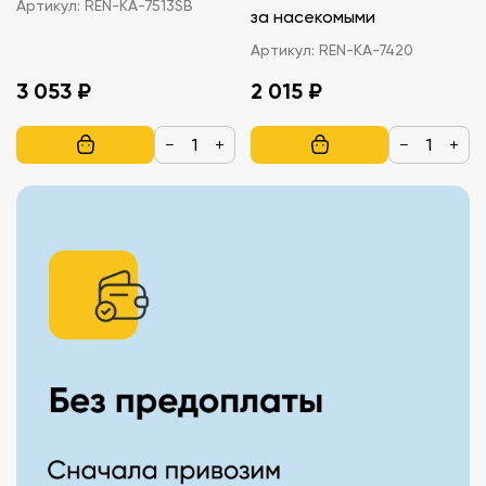
Артикул:
REN-KA-7513SB
за насекомыми
Артикул:
REN-KA-7420
3 053 ₽
2 015 ₽
−
+
−
+