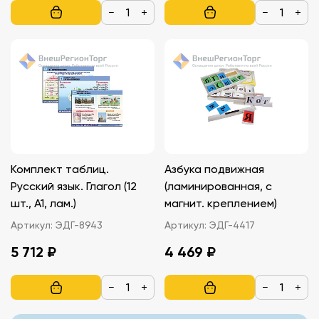
−
+
−
+
Комплект таблиц.
Азбука подвижная
Русский язык. Глагол (12
(ламинированная, с
шт., А1, лам.)
магнит. креплением)
Артикул:
ЭДГ-8943
Артикул:
ЭДГ-4417
5 712 ₽
4 469 ₽
−
+
−
+