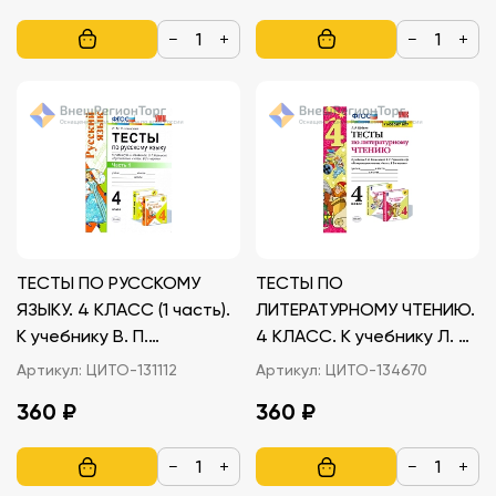
−
+
−
+
ТЕСТЫ ПО РУССКОМУ
ТЕСТЫ ПО
ЯЗЫКУ. 4 КЛАСС (1 часть).
ЛИТЕРАТУРНОМУ ЧТЕНИЮ.
К учебнику В. П.
4 КЛАСС. К учебнику Л. Ф.
Канакиной, В. Г. Горецкого
Климановой, В. Г.
Артикул:
ЦИТО-131112
Артикул:
ЦИТО-134670
Горецкого
360 ₽
360 ₽
−
+
−
+