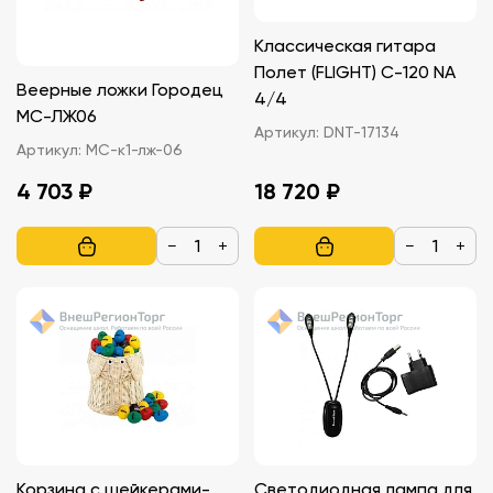
Классическая гитара
Полет (FLIGHT) C-120 NA
Веерные ложки Городец
4/4
МС-ЛЖ06
Артикул:
DNT-17134
Артикул:
МС-к1-лж-06
4 703 ₽
18 720 ₽
−
+
−
+
Корзина с шейкерами-
Светодиодная лампа для