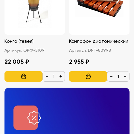
Конго (гевея)
Ксилофон диатонический
Артикул:
ОРФ-5109
Артикул:
DNT-80998
22 005 ₽
2 955 ₽
−
+
−
+