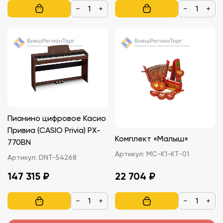
−
+
−
+
Пианино цифровое Касио
Привиа (CASIO Privia) PX-
Комплект «Малыш»
770BN
Артикул:
МС-К1-КТ-01
Артикул:
DNT-54268
147 315 ₽
22 704 ₽
−
+
−
+