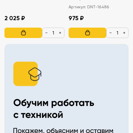
Артикул:
DNT-16486
2 025 ₽
975 ₽
−
+
−
+