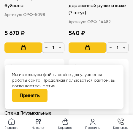
буйвола
деревянной ручке и коже
(7 штук)
Артикул:
ОРФ-5098
Артикул:
ОРФ-14482
5 670 ₽
540 ₽
−
+
−
+
Мы
используем файлы cookie
для улучшения
работы сайта. Продолжая пользоваться сайтом, вы
соглашаетесь с этим.
Принять
Стенд "Музыкальные
лады"
Набор инструментов (21
Главная
Каталог
Корзина
Профиль
Контакты
Артикул:
КАЛП-МШ-0110_С
предмет)