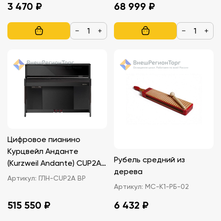
3 470 ₽
68 999 ₽
−
+
−
+
Цифровое пианино
Курцвейл Анданте
Рубель средний из
(Kurzweil Andante) CUP2A
дерева
BP черное,
Артикул:
ГЛН-CUP2A BP
Артикул:
МС-К1-РБ-02
полированное, с
банкеткой
515 550 ₽
6 432 ₽