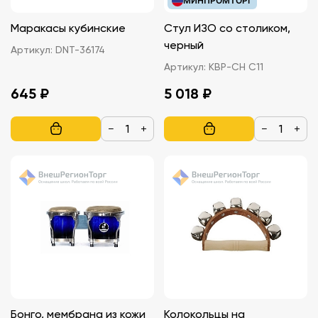
МИНПРОМТОРГ
Маракасы кубинские
Стул ИЗО со столиком,
черный
Артикул:
DNT-36174
Артикул:
КВР-CH C11
645 ₽
5 018 ₽
−
+
−
+
Бонго, мембрана из кожи
Колокольцы на