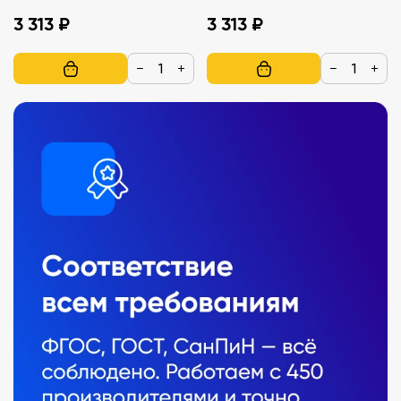
3 313 ₽
3 313 ₽
−
+
−
+