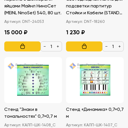
яйцами Майнл НиноСет
подсветки партитур
(MEINL NinoSet) 540, 80 шт.
Стойки и Кабели (STANDS
& CABLES) LED-4, цвет
Артикул:
DNT-24053
Артикул:
DNT-18260
черный
15 000 ₽
1 230 ₽
−
+
−
+
Стенд "Знаки в
Стенд «Динамика» 0,7×0,7
тональностях" 0,7×0,7 м
м
Артикул:
КАЛП-ШК-1408_С
Артикул:
КАЛП-ШК-1407_С