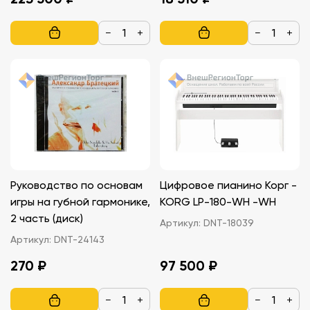
−
+
−
+
Руководство по основам
Цифровое пианино Корг -
игры на губной гармонике,
KORG LP-180-WH -WH
2 часть (диск)
Артикул:
DNT-18039
Артикул:
DNT-24143
270 ₽
97 500 ₽
−
+
−
+