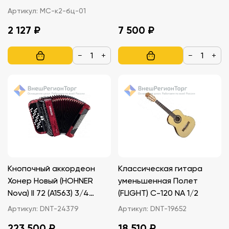
Артикул:
МС-к2-бц-01
2 127 ₽
7 500 ₽
−
+
−
+
Кнопочный аккордеон
Классическая гитара
Хонер Новый (HOHNER
уменьшенная Полет
Nova) II 72 (A1563) 3/4
(FLIGHT) C-120 NA 1/2
красный гриф B
Артикул:
DNT-24379
Артикул:
DNT-19652
223 500 ₽
18 510 ₽