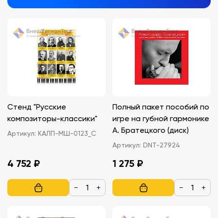
Стенд "Русские
Полный пакет пособий по
композиторы-классики"
игре на губной гармонике
А. Братецкого (диск)
Артикул:
КАЛП-МШ-0123_С
Артикул:
DNT-27924
4 752 ₽
1 275 ₽
−
+
−
+