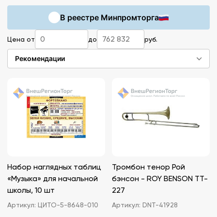
нестандартного мышления у детей младшего и
В реестре Минпромторга
среднего школьного возраста. Современное
оборудование и учебные материалы помогут
Цена от
до
руб.
сделать образовательный процесс приятнее,
нагляднее.
Рекомендации
Набор наглядных таблиц
Тромбон тенор Рой
«Музыка» для начальной
бэнсон - ROY BENSON TT-
школы, 10 шт
227
Артикул:
ЦИТО-5-8648-010
Артикул:
DNT-41928