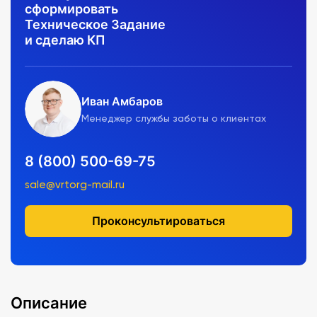
сформировать
Техническое Задание
и сделаю КП
Иван Амбаров
Менеджер службы заботы о клиентах
8 (800) 500-69-75
sale@vrtorg-mail.ru
Проконсультироваться
Описание