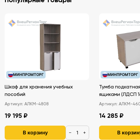
МИНПРОМТОРГ
МИНПРОМТОРГ
Шкаф для хранения учебных
Тумба подкатная
пособий
ящиками (ЛДС
Артикул:
АЛКМ-4808
Артикул:
АЛКМ-46
19 195 ₽
14 285 ₽
В корзину
В корзин
−
+