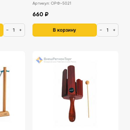
Артикул:
ОРФ-5021
660 ₽
В корзину
−
+
−
+