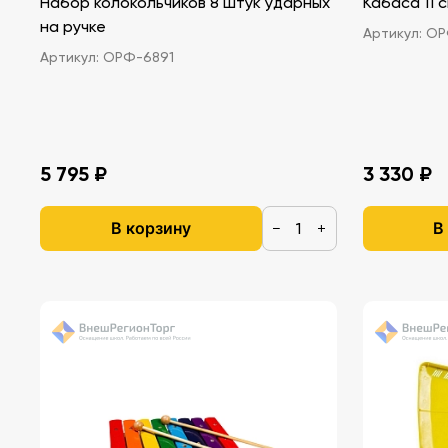
Набор колокольчиков 8 штук ударных
Кабаса 11 
на ручке
Артикул:
ОРФ
Артикул:
ОРФ-6891
5 795 ₽
3 330 ₽
В корзину
В
−
+