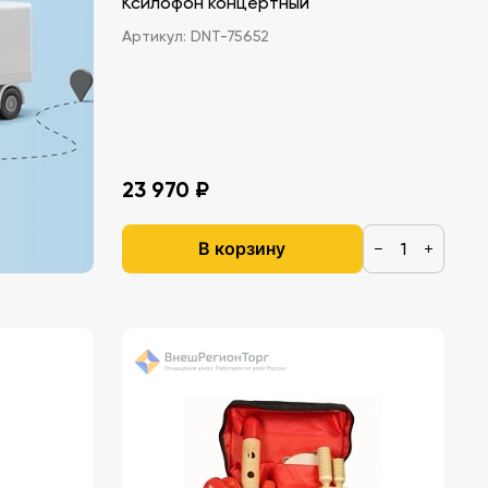
Ксилофон концертный
Артикул:
DNT-75652
23 970 ₽
В корзину
−
+