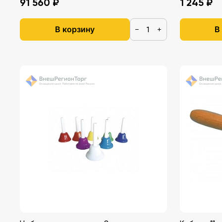
91 560 ₽
1 245 ₽
В корзину
В
−
+