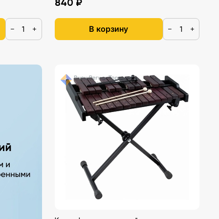
840 ₽
В корзину
−
+
−
+