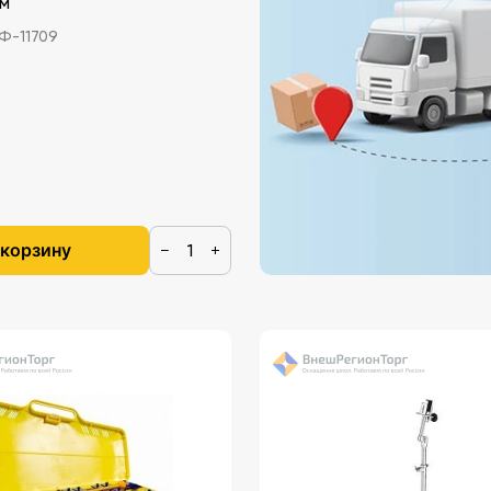
см
-11709
 корзину
−
+