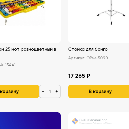
н 25 нот разноцветный в
Стойка для бонго
Артикул:
ОРФ-5090
Ф-15441
17 265 ₽
 корзину
В корзину
−
+