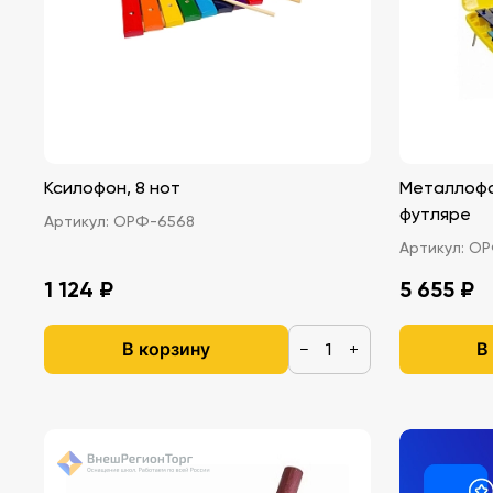
Ксилофон, 8 нот
Металлофо
футляре
Артикул:
ОРФ-6568
Артикул:
ОР
1 124 ₽
5 655 ₽
В корзину
В
−
+