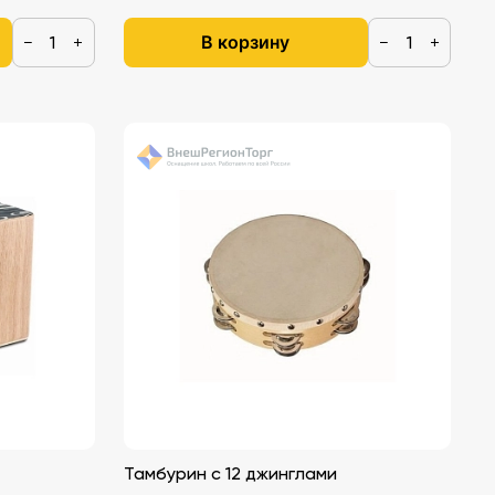
В корзину
−
+
−
+
Тамбурин с 12 джинглами