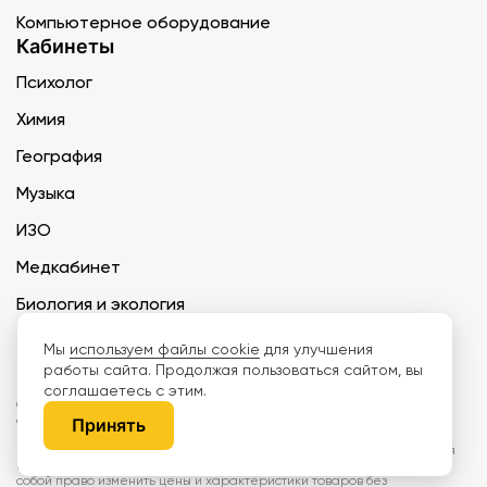
Компьютерное оборудование
Кабинеты
Психолог
Химия
География
Музыка
ИЗО
Медкабинет
Биология и экология
Технология
Мы
используем файлы cookie
для улучшения
работы сайта. Продолжая пользоваться сайтом, вы
соглашаетесь с этим.
ООО «Дети наше будущее» ИНН 6671165273 ОГРН 1216600030250 КПП
667101001 БИК 046577674
Принять
Информация на сайте не является публичной офертой. Изображения
могут отличаться от поставляемых товаров. Поставщик оставляет за
собой право изменить цены и характеристики товаров без