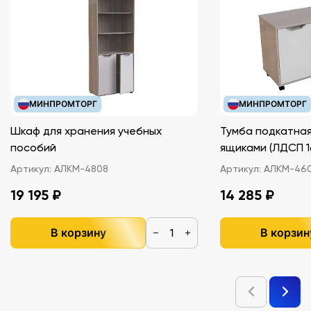
МИНПРОМТОРГ
МИНПРОМТОРГ
Шкаф для хранения учебных
Тумба подкатная
пособий
ящиками (ЛДС
Артикул:
АЛКМ-4808
Артикул:
АЛКМ-46
19 195 ₽
14 285 ₽
В корзину
В корзин
−
+