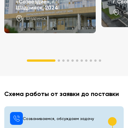
«Созвездие», г.
г. Св
Шадринск, 2024
г. С
г. Шадринск
Схема работы от заявки до поставки
Созваниваемся, обсуждаем задачу