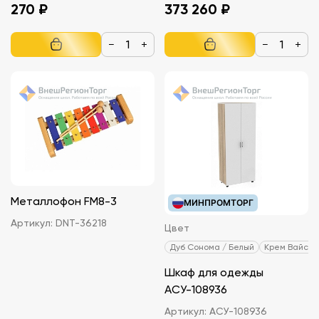
270 ₽
373 260 ₽
−
+
−
+
Металлофон FM8-3
МИНПРОМТОРГ
Артикул:
DNT-36218
Цвет
Дуб Сонома / Белый
Крем Вайсс 
Шкаф для одежды
АСУ-108936
Артикул:
АСУ-108936