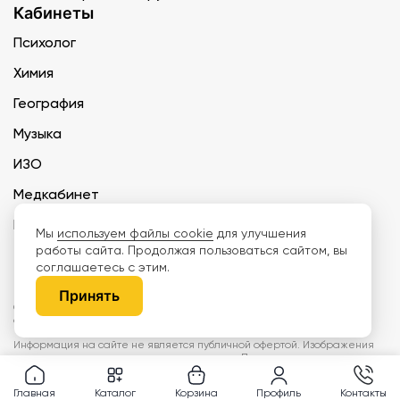
Кабинеты
Психолог
Химия
География
Музыка
ИЗО
Медкабинет
Биология и экология
Мы
используем файлы cookie
для улучшения
работы сайта. Продолжая пользоваться сайтом, вы
Технология
соглашаетесь с этим.
Принять
ООО «Дети наше будущее» ИНН 6671165273 ОГРН 1216600030250 КПП
667101001 БИК 046577674
Информация на сайте не является публичной офертой. Изображения
могут отличаться от поставляемых товаров. Поставщик оставляет за
собой право изменить цены и характеристики товаров без
предварительного уведомления заказчика, если это не влияет на
Главная
Каталог
Корзина
Профиль
Контакты
качество поставляемой продукции. Мы используем cookie, чтобы делать