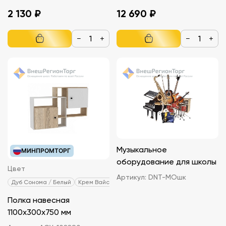
2 130 ₽
12 690 ₽
−
+
−
+
Музыкальное
МИНПРОМТОРГ
оборудование для школы
Цвет
Артикул:
DNT-МОшк
Дуб Сонома / Белый
Крем Вайсс / Кэнди
Полка навесная
1100х300х750 мм