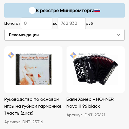
нестандартного мышления у детей младшего и
В реестре Минпромторга
среднего школьного возраста. Современное
оборудование и учебные материалы помогут
Цена от
до
руб.
сделать образовательный процесс приятнее,
нагляднее.
Рекомендации
Руководство по основам
Баян Хонер - HOHNER
игры на губной гармонике,
Nova III 96 black
1 часть (диск)
Артикул:
DNT-23671
Артикул:
DNT-23316