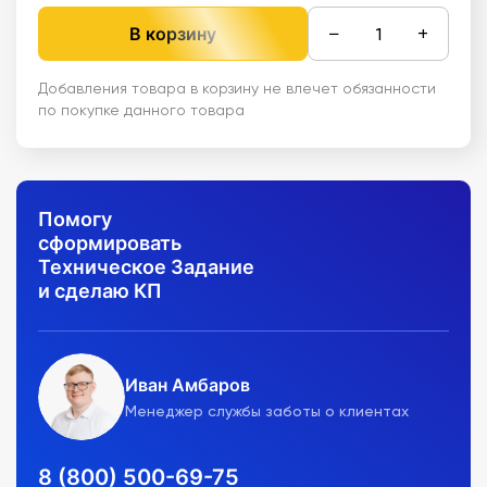
−
+
В корзину
Добавления товара в корзину не влечет обязанности
по покупке данного товара
Помогу
сформировать
Техническое Задание
и сделаю КП
Иван Амбаров
Менеджер службы заботы о клиентах
8 (800) 500-69-75