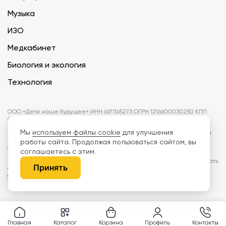
Музыка
ИЗО
Медкабинет
Биология и экология
Технология
ООО «Дети наше будущее» ИНН 6671165273 ОГРН 1216600030250 КПП
667101001 БИК 046577674
Мы
используем файлы cookie
для улучшения
Информация на сайте не является публичной офертой. Изображения
могут отличаться от поставляемых товаров. Поставщик оставляет за
работы сайта. Продолжая пользоваться сайтом, вы
собой право изменить цены и характеристики товаров без
соглашаетесь с этим.
предварительного уведомления заказчика, если это не влияет на
качество поставляемой продукции. Мы используем cookie, чтобы делать
Принять
сайт лучше. Пользуясь сайтом, вы соглашаетесь с
правилами
обработки персональных данных и политикой конфиденциальности.
Главная
Каталог
Корзина
Профиль
Контакты