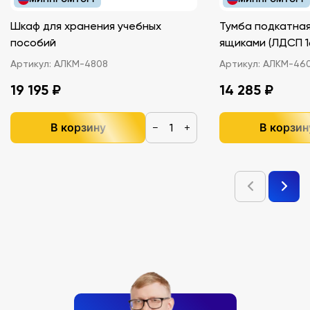
Шкаф для хранения учебных
Тумба подкатная
пособий
ящиками (ЛДС
Артикул:
АЛКМ-4808
Артикул:
АЛКМ-46
19 195 ₽
14 285 ₽
В корзину
В корзин
−
+