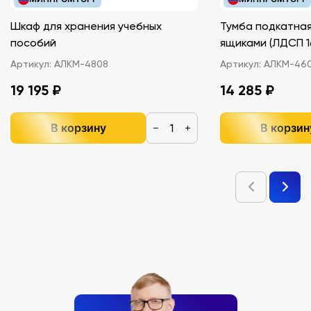
Шкаф для хранения учебных
Тумба подкатная
пособий
ящиками (ЛДС
Артикул:
АЛКМ-4808
Артикул:
АЛКМ-46
19 195 ₽
14 285 ₽
В корзину
В корзин
−
+