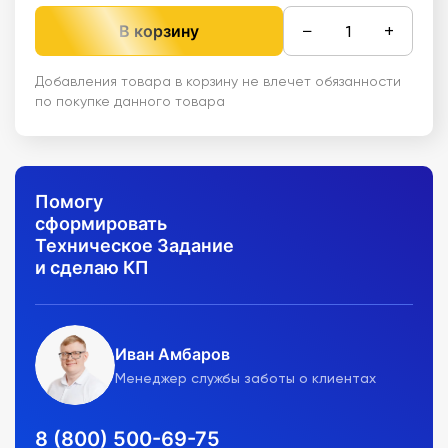
−
+
В корзину
Добавления товара в корзину не влечет обязанности
по покупке данного товара
Помогу
сформировать
Техническое Задание
и сделаю КП
Иван Амбаров
Менеджер службы заботы о клиентах
8 (800) 500-69-75