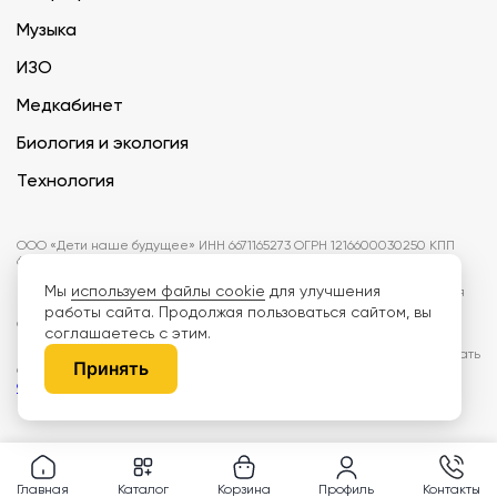
Музыка
ИЗО
Медкабинет
Биология и экология
Технология
ООО «Дети наше будущее» ИНН 6671165273 ОГРН 1216600030250 КПП
667101001 БИК 046577674
Мы
используем файлы cookie
для улучшения
Информация на сайте не является публичной офертой. Изображения
могут отличаться от поставляемых товаров. Поставщик оставляет за
работы сайта. Продолжая пользоваться сайтом, вы
собой право изменить цены и характеристики товаров без
соглашаетесь с этим.
предварительного уведомления заказчика, если это не влияет на
качество поставляемой продукции. Мы используем cookie, чтобы делать
Принять
сайт лучше. Пользуясь сайтом, вы соглашаетесь с
правилами
обработки персональных данных и политикой конфиденциальности.
Главная
Каталог
Корзина
Профиль
Контакты