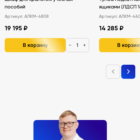
пособий
ящиками (ЛДС
Артикул:
АЛКМ-4808
Артикул:
АЛКМ-46
19 195 ₽
14 285 ₽
В корзину
В корзин
−
+