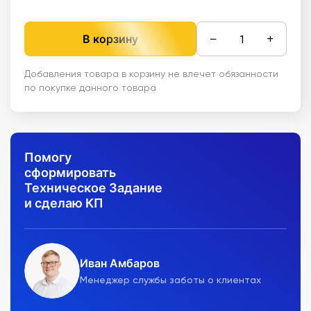
−
+
В корзину
Добавления товара в корзину не влечет обязанности
по покупке данного товара
Помогу
сформировать
Техническое Задание
и сделаю КП
Иван Амбаров
Менеджер службы заботы о клиентах