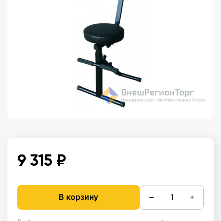
9 315 ₽
−
+
В корзину