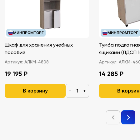
МИНПРОМТОРГ
МИНПРОМТОРГ
Шкаф для хранения учебных
Тумба подкатная
пособий
ящиками (ЛДС
Артикул:
АЛКМ-4808
Артикул:
АЛКМ-46
19 195 ₽
14 285 ₽
В корзину
В корзин
−
+