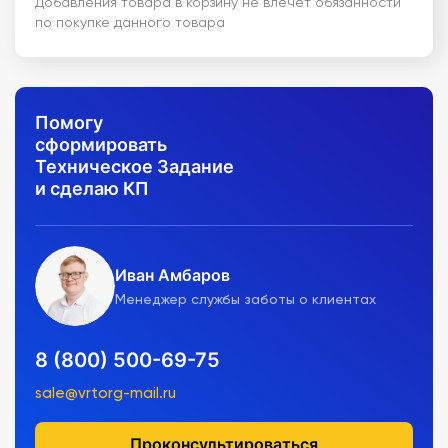
Добавления товара в корзину не влечет обязанности
по покупке данного товара
Помогу
сформировать
Техническое Задание
и сделаю КП
Иван Амбаров
Менеджер службы заботы о клиентах
8 (800) 500-69-75
sale@vrtorg-mail.ru
Проконсультироваться