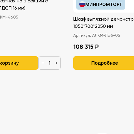
катная на 3 секции с
МИНПРОМТОРГ
иками (ЛДСП 16 мм)
КМ-4605
Шкаф вытяжной демонстр
1050*700*2250 мм
Артикул:
АЛКМ-Лаб-05
108 315 ₽
 корзину
Подробнее
−
+