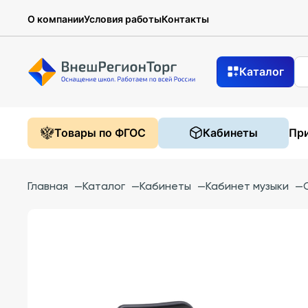
О компании
Условия работы
Контакты
Каталог
Товары по ФГОС
Кабинеты
При
Главная
—
Каталог
—
Кабинеты
—
Кабинет музыки
—