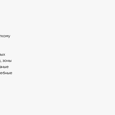
гкому
ных
, зоны
вные
чебные