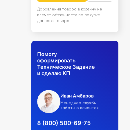
Добавления товара в корзину не
влечет обязанности по покупке
данного товара
Помогу
сформировать
Техническое Задание
и сделаю КП
Иван Амбаров
Менеджер службы
заботы о клиентах
8 (800) 500-69-75