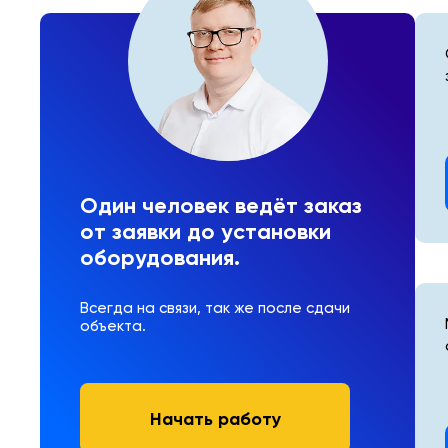
Один человек ведёт заказ
от заявки до установки
оборудования.
Всегда на связи, так же после сдачи
объекта.
Начать работу