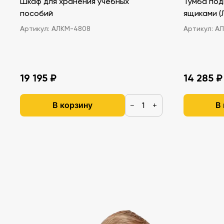
Шкаф для хранения учебных
Тумба под
пособий
ящ
Артикул:
АЛКМ-4808
Артикул:
АЛ
19 195 ₽
14 285 ₽
В корзину
В
−
+