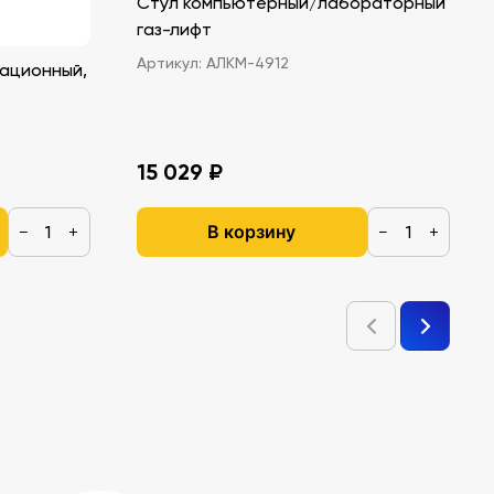
Стул компьютерный/лабораторный
газ-лифт
Артикул:
АЛКМ-4912
ационный,
15 029 ₽
В корзину
−
+
−
+