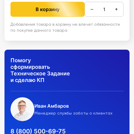
−
+
В корзину
Добавления товара в корзину не влечет обязанности
по покупке данного товара
Помогу
сформировать
Техническое Задание
и сделаю КП
Иван Амбаров
Менеджер службы заботы о клиентах
8 (800) 500-69-75