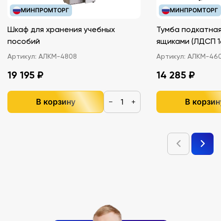
МИНПРОМТОРГ
МИНПРОМТОРГ
Шкаф для хранения учебных
Тумба подкатная
пособий
ящиками (ЛДС
Артикул:
АЛКМ-4808
Артикул:
АЛКМ-46
19 195 ₽
14 285 ₽
В корзину
В корзин
−
+