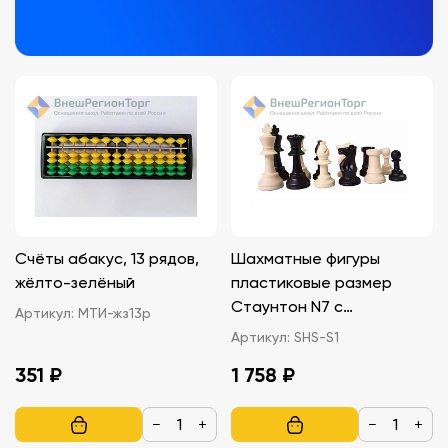
Счёты абакус, 13 рядов,
Шахматные фигуры
жёлто-зелёный
пластиковые размер
Стаунтон N7 с
Артикул:
МТИ-жз13р
утяжелителем
Артикул:
SHS-S1
351 ₽
1 758 ₽
−
+
−
+