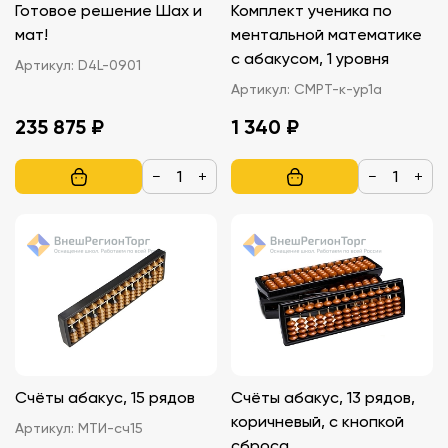
Готовое решение Шах и
Комплект ученика по
мат!
ментальной математике
с абакусом, 1 уровня
Артикул:
D4L-0901
Артикул:
СМРТ-к-ур1а
235 875 ₽
1 340 ₽
−
+
−
+
Счёты абакус, 15 рядов
Счёты абакус, 13 рядов,
коричневый, с кнопкой
Артикул:
МТИ-сч15
сброса