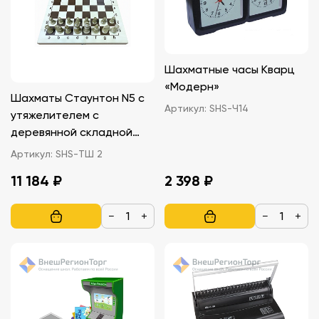
Шахматные часы Кварц
«Модерн»
Шахматы Стаунтон N5 с
Артикул:
SHS-Ч14
утяжелителем с
деревянной складной
доской 49 см
Артикул:
SHS-ТШ 2
11 184 ₽
2 398 ₽
−
+
−
+