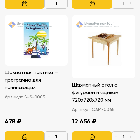
−
+
−
+
Шахматная тактика —
программа для
Шахматный стол с
начинающих
фигурами и ящиком
Артикул:
SHS-0005
720х720х720 мм
Артикул:
САМ-0068
478 ₽
12 656 ₽
−
+
−
+