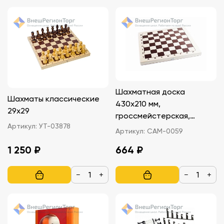
Шахматная доска
Шахматы классические
430х210 мм,
29х29
гроссмейстерская,
Артикул:
УТ-03878
фанера
Артикул:
САМ-0059
1 250 ₽
664 ₽
−
+
−
+