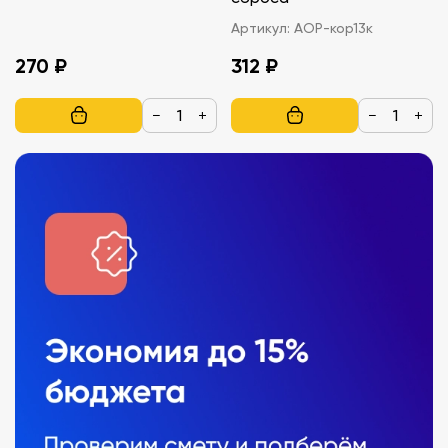
Артикул:
АОР-кор13к
270 ₽
312 ₽
−
+
−
+