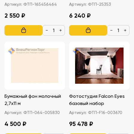
Артикул:
ФТП-165456464
Артикул:
ФТП-25353
2 550 ₽
6 240 ₽
−
+
−
+
Бумажный фон молочный
Фотостудия Falcon Eyes
2,7х11 м
базовый набор
Артикул:
ФТП-064-005830
Артикул:
ФТП-F16-003670
4 500 ₽
95 478 ₽