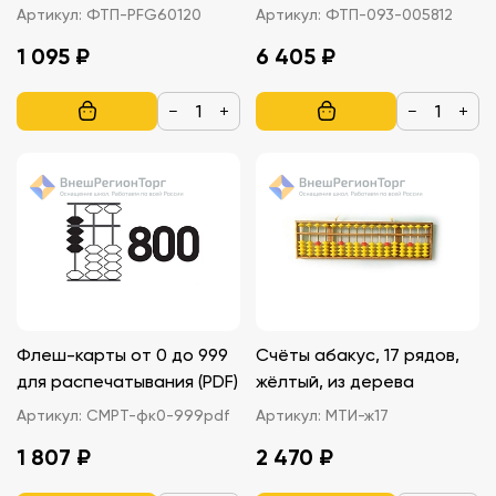
Артикул:
ФТП-PFG60120
Артикул:
ФТП-093-005812
1 095 ₽
6 405 ₽
−
+
−
+
Флеш-карты от 0 до 999
Счёты абакус, 17 рядов,
для распечатывания (PDF)
жёлтый, из дерева
Артикул:
СМРТ-фк0-999pdf
Артикул:
МТИ-ж17
1 807 ₽
2 470 ₽