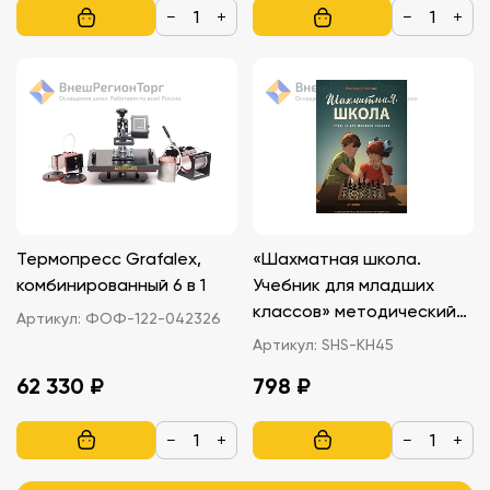
−
+
−
+
Термопресс Grafalex,
«Шахматная школа.
комбинированный 6 в 1
Учебник для младших
классов» методический
Артикул:
ФОФ-122-042326
комплект РШФ
Артикул:
SHS-КН45
62 330 ₽
798 ₽
−
+
−
+