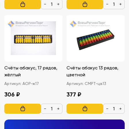
−
+
−
+
Счёты абакус, 17 рядов,
Счёты абакус 13 рядов,
жёлтый
цветной
Артикул:
АОР-ж17
Артикул:
СМРТ-цв13
306 ₽
377 ₽
−
+
−
+