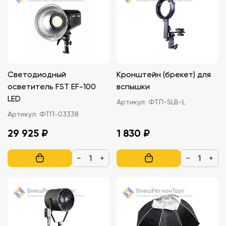
Светодиодный
Кронштейн (брекет) для
осветитель FST EF-100
вспышки
LED
Артикул:
ФТП-SLB-L
Артикул:
ФТП-03338
29 925 ₽
1 830 ₽
−
+
−
+