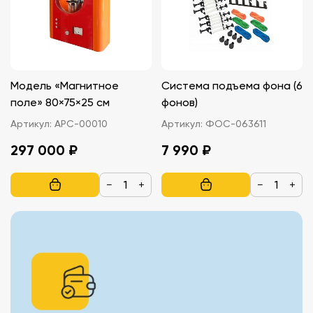
Модель «Магнитное
Система подъема фона (6
поле» 80×75×25 см
фонов)
Артикул:
АРС-00010
Артикул:
ФОС-063611
297 000 ₽
7 990 ₽
−
+
−
+