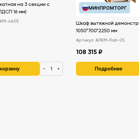
катная на 3 секции с
МИНПРОМТОРГ
иками (ЛДСП 16 мм)
КМ-4605
Шкаф вытяжной демонстр
1050*700*2250 мм
Артикул:
АЛКМ-Лаб-05
108 315 ₽
 корзину
Подробнее
−
+