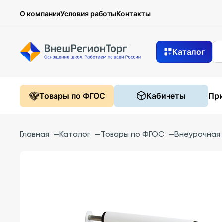
О компании
Условия работы
Контакты
Каталог
Товары по ФГОС
Кабинеты
При
Главная
—
Каталог
—
Товары по ФГОС
—
Внеурочная