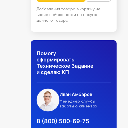
Добавления товара в корзину не
влечет обязанности по покупке
данного товара
Помогу
сформировать
Техническое Задание
и сделаю КП
Иван Амбаров
Менеджер службы
заботы о клиентах
8 (800) 500-69-75