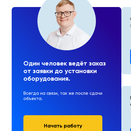
Один человек ведёт заказ
от заявки до установки
оборудования.
Всегда на связи, так же после сдачи
объекта.
Начать работу