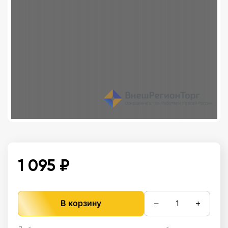
1 095 ₽
−
+
В корзину