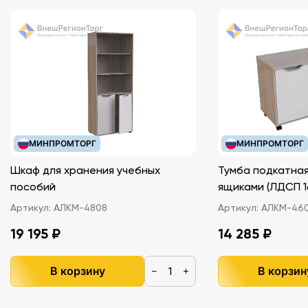
МИНПРОМТОРГ
МИНПРОМТОРГ
Шкаф для хранения учебных
Тумба подкатная
пособий
ящиками (ЛДС
Артикул:
АЛКМ-4808
Артикул:
АЛКМ-46
19 195 ₽
14 285 ₽
В корзину
В корзин
−
+