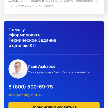
Добавления товара в корзину не влечет обязанности
по покупке данного товара
Помогу
сформировать
Техническое Задание
и сделаю КП
Иван Амбаров
Менеджер службы заботы о клиентах
8 (800) 500-69-75
sale@vrtorg-mail.ru
Проконсультироваться