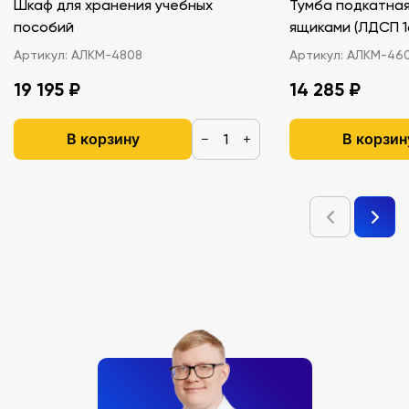
Шкаф для хранения учебных
Тумба подкатная
пособий
ящиками (ЛДС
Артикул:
АЛКМ-4808
Артикул:
АЛКМ-46
19 195 ₽
14 285 ₽
В корзину
В корзин
−
+