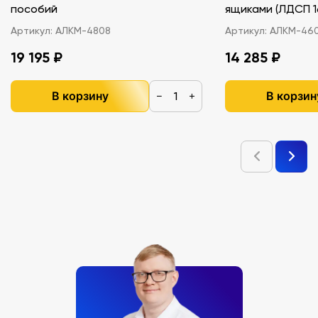
пособий
ящиками (ЛДС
Артикул:
АЛКМ-4808
Артикул:
АЛКМ-46
19 195 ₽
14 285 ₽
В корзину
В корзин
−
+