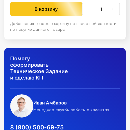
−
+
В корзину
Добавления товара в корзину не влечет обязанности
по покупке данного товара
Помогу
сформировать
Техническое Задание
и сделаю КП
Иван Амбаров
Менеджер службы заботы о клиентах
8 (800) 500-69-75