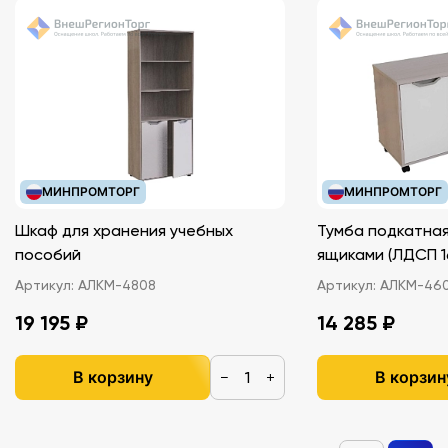
МИНПРОМТОРГ
МИНПРОМТОРГ
Шкаф для хранения учебных
Тумба подкатная
пособий
ящиками (ЛДС
Артикул:
АЛКМ-4808
Артикул:
АЛКМ-46
19 195 ₽
14 285 ₽
В корзину
В корзин
−
+