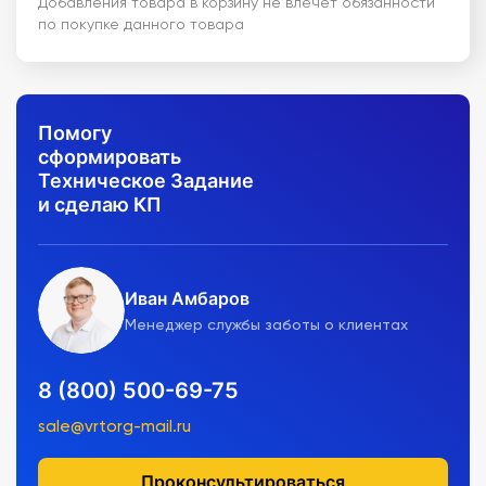
Добавления товара в корзину не влечет обязанности
по покупке данного товара
Помогу
сформировать
Техническое Задание
и сделаю КП
Иван Амбаров
Менеджер службы заботы о клиентах
8 (800) 500-69-75
sale@vrtorg-mail.ru
Проконсультироваться