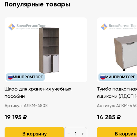
Популярные товары
МИНПРОМТОРГ
МИНПРОМТОРГ
Шкаф для хранения учебных
Тумба подкатная
пособий
ящиками (ЛДС
Артикул:
АЛКМ-4808
Артикул:
АЛКМ-46
19 195 ₽
14 285 ₽
В корзину
В корзин
−
+