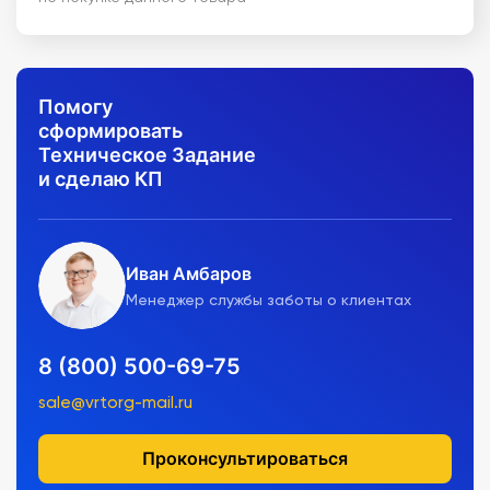
Помогу
сформировать
Техническое Задание
и сделаю КП
Иван Амбаров
Менеджер службы заботы о клиентах
8 (800) 500-69-75
sale@vrtorg-mail.ru
Проконсультироваться