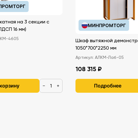
ПРОМТОРГ
катная на 3 секции с
МИНПРОМТОРГ
иками (ЛДСП 16 мм)
КМ-4605
Шкаф вытяжной демонстр
1050*700*2250 мм
Артикул:
АЛКМ-Лаб-05
108 315 ₽
 корзину
Подробнее
−
+