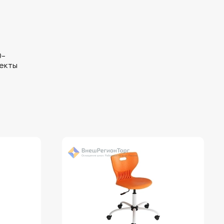
0-
екты