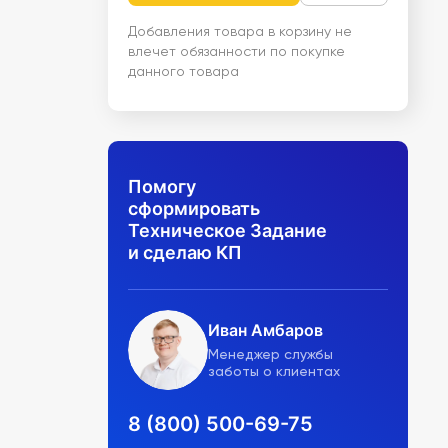
Добавления товара в корзину не
влечет обязанности по покупке
данного товара
Помогу
сформировать
Техническое Задание
и сделаю КП
Иван Амбаров
Менеджер службы
заботы о клиентах
8 (800) 500-69-75