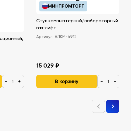
МИНПРОМТОРГ
Стул компьютерный/лабораторный
газ-лифт
Артикул:
АЛКМ-4912
ационный,
15 029 ₽
В корзину
−
+
−
+