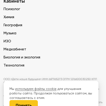
Кабинеты
Психолог
Химия
География
Музыка
ИЗО
Медкабинет
Биология и экология
Технология
ООО «Дети наше будущее» ИНН 6671165273 ОГРН 1216600030250 КПП
667101001 БИК 046577674
Мы
используем файлы cookie
для улучшения
Информация на сайте не является публичной офертой. Изображения
могут отличаться от поставляемых товаров. Поставщик оставляет за
работы сайта. Продолжая пользоваться сайтом, вы
собой право изменить цены и характеристики товаров без
соглашаетесь с этим.
предварительного уведомления заказчика, если это не влияет на
качество поставляемой продукции. Мы используем cookie, чтобы делать
Принять
сайт лучше. Пользуясь сайтом, вы соглашаетесь с
правилами