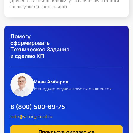
Добавления товара в корзину не влечет обязанности
по покупке данного товара
Помогу
сформировать
Техническое Задание
и сделаю КП
Иван Амбаров
Менеджер службы заботы о клиентах
8 (800) 500-69-75
sale@vrtorg-mail.ru
Проконсультироваться