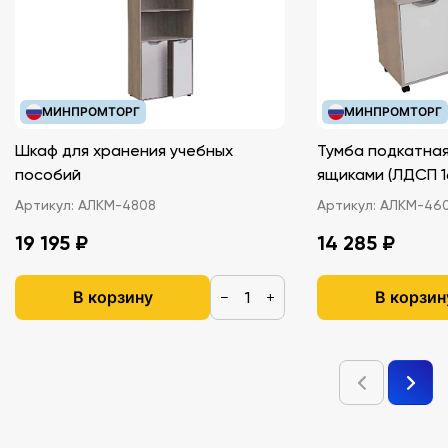
МИНПРОМТОРГ
МИНПРОМТОРГ
Шкаф для хранения учебных
Тумба подкатная
пособий
ящиками (ЛДС
Артикул:
АЛКМ-4808
Артикул:
АЛКМ-46
19 195 ₽
14 285 ₽
В корзину
В корзин
−
+