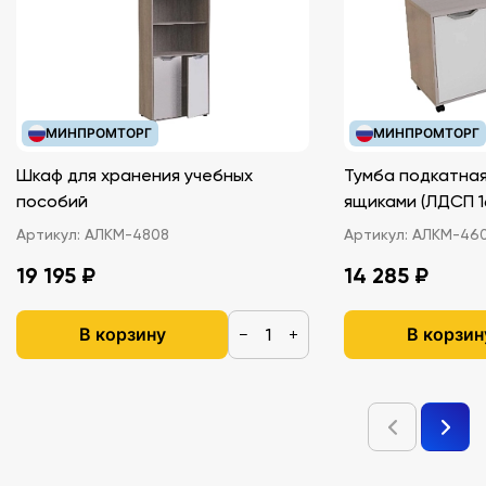
МИНПРОМТОРГ
МИНПРОМТОРГ
Шкаф для хранения учебных
Тумба подкатная
пособий
ящиками (ЛДС
Артикул:
АЛКМ-4808
Артикул:
АЛКМ-46
19 195 ₽
14 285 ₽
В корзину
В корзин
−
+