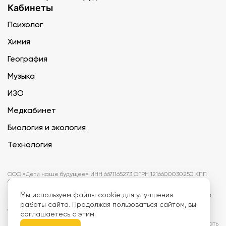
Кабинеты
Психолог
Химия
География
Музыка
ИЗО
Медкабинет
Биология и экология
Технология
ООО «Дети наше будущее» ИНН 6671165273 ОГРН 1216600030250 КПП
667101001 БИК 046577674
Мы
используем файлы cookie
для улучшения
Информация на сайте не является публичной офертой. Изображения
могут отличаться от поставляемых товаров. Поставщик оставляет за
работы сайта. Продолжая пользоваться сайтом, вы
собой право изменить цены и характеристики товаров без
соглашаетесь с этим.
предварительного уведомления заказчика, если это не влияет на
качество поставляемой продукции. Мы используем cookie, чтобы делать