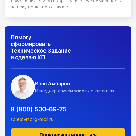
Добавления товара в корзину не влечет обязанности
по покупке данного товара
Помогу
сформировать
Техническое Задание
и сделаю КП
Иван Амбаров
Менеджер службы заботы о клиентах
8 (800) 500-69-75
sale@vrtorg-mail.ru
Проконсультироваться