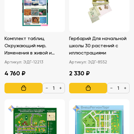
Комплект таблиц
Гербарий Для начальной
Окружающий мир.
школы 30 растений с
Изменения в живой и
иллюстрациями
неживой природе 10 шт.
Артикул:
ЭДГ-12213
Артикул:
ЭДГ-8552
4 760 ₽
2 330 ₽
−
+
−
+