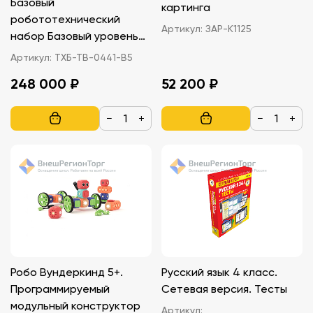
Базовый
картинга
робототехнический
Артикул:
ЗАР-К1125
набор Базовый уровень
Ардуино
Артикул:
ТХБ-ТВ-0441-В5
248 000 ₽
52 200 ₽
−
+
−
+
Робо Вундеркинд 5+.
Русский язык 4 класс.
Программируемый
Сетевая версия. Тесты
модульный конструктор
Артикул: