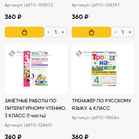
ГРАМОТНОСТИ. 1 КЛАСС
Артикул:
ЦИТО-105973
Артикул:
ЦИТО-128397
360 ₽
360 ₽
−
+
−
+
ЗАЧЁТНЫЕ РАБОТЫ ПО
ТРЕНАЖЁР ПО РУССКОМУ
ЛИТЕРАТУРНОМУ ЧТЕНИЮ.
ЯЗЫКУ. 4 КЛАСС
3 КЛАСС (1 часть)
Артикул:
ЦИТО-118064
Артикул:
ЦИТО-128601
360 ₽
360 ₽