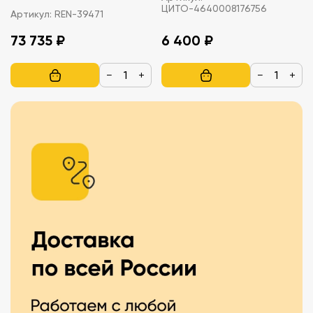
ЦИТО-4640008176756
Артикул:
REN-39471
73 735 ₽
6 400 ₽
−
+
−
+