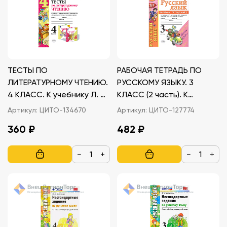
ТЕСТЫ ПО
РАБОЧАЯ ТЕТРАДЬ ПО
ЛИТЕРАТУРНОМУ ЧТЕНИЮ.
РУССКОМУ ЯЗЫКУ. 3
4 КЛАСС. К учебнику Л. Ф.
КЛАСС (2 часть). К
Климановой, В. Г.
учебнику В.П. Канакиной,
Артикул:
ЦИТО-134670
Артикул:
ЦИТО-127774
Горецкого
В.Г. Горецкого
360 ₽
482 ₽
−
+
−
+