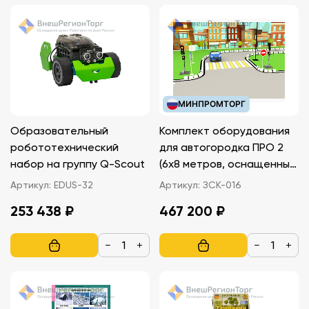
МИНПРОМТОРГ
Образовательный
Комплект оборудования
робототехнический
для автогородка ПРО 2
набор на группу Q-Scout
(6х8 метров, оснащенный
пешеходными и
Артикул:
EDUS-32
Артикул:
ЗСК-016
транспортными свет
253 438 ₽
467 200 ₽
−
+
−
+