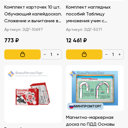
Комплект карточек 10 шт.
Комплект наглядных
Обучающий калейдоскоп.
пособий Таблицу
Сложение и вычитание в
умножения учим с
столбик
увлечением
Артикул:
ЭДГ-10697
Артикул:
ЭДГ-5071
773 ₽
12 461 ₽
−
+
−
+
МИНПРОМТОРГ
Магнитно-маркерная
доска по ПДД Основы