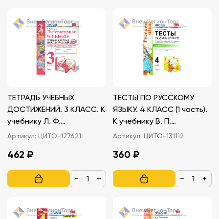
ТЕТРАДЬ УЧЕБНЫХ
ТЕСТЫ ПО РУССКОМУ
ДОСТИЖЕНИЙ. 3 КЛАСС. К
ЯЗЫКУ. 4 КЛАСС (1 часть).
учебнику Л. Ф.
К учебнику В. П.
Климановой, В.Г.
Канакиной, В. Г. Горецкого
Артикул:
ЦИТО-127621
Артикул:
ЦИТО-131112
Горецкого
462 ₽
360 ₽
−
+
−
+