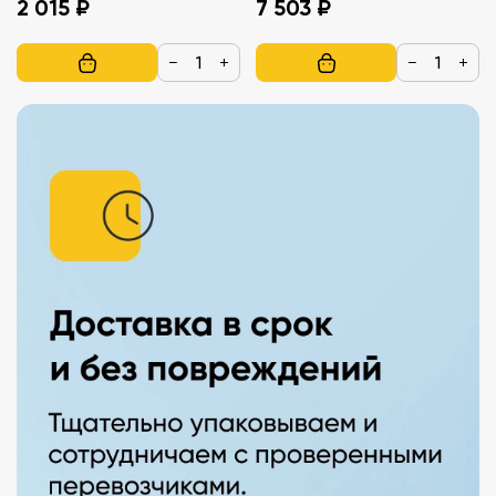
2 015 ₽
7 503 ₽
−
+
−
+