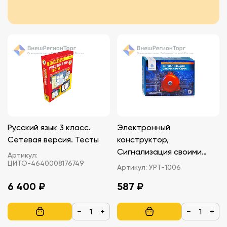
Русский язык 3 класс.
Электронный
Сетевая версия. Тесты
конструктор,
Сигнализация своими
Артикул:
ЦИТО-4640008176749
руками
Артикул:
УРТ-1006
6 400 ₽
587 ₽
−
+
−
+