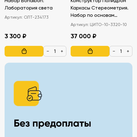
Набор Bondibon:
Конструктор Полидрон
Лаборатория света
Каркасы Стереометрия.
Набор по основам
Артикул:
ОЛТ-234173
математики и
Артикул:
ЦИТО-10-3320-10
моделирования 6-7 лет
3 300 ₽
37 000 ₽
−
+
−
+