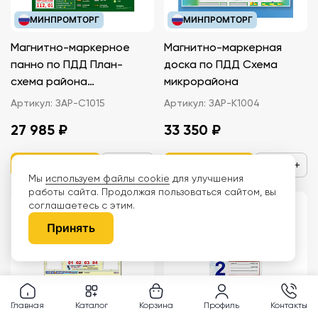
МИНПРОМТОРГ
МИНПРОМТОРГ
Магнитно-маркерное
Магнитно-маркерная
панно по ПДД План-
доска по ПДД Схема
схема района
микрорайона
расположения
Артикул:
ЗАР-С1015
Артикул:
ЗАР-К1004
образовательной
27 985 ₽
33 350 ₽
организации
−
+
−
+
Мы
используем файлы cookie
для улучшения
работы сайта. Продолжая пользоваться сайтом, вы
соглашаетесь с этим.
Принять
Главная
Каталог
Корзина
Профиль
Контакты
Тренажёр по грамматике