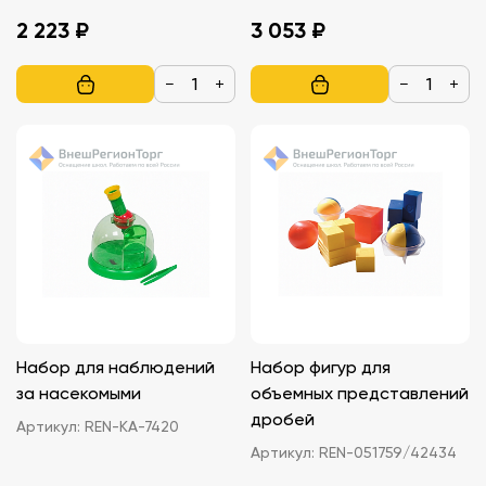
2 223 ₽
3 053 ₽
−
+
−
+
Набор для наблюдений
Набор фигур для
за насекомыми
объемных представлений
дробей
Артикул:
REN-KA-7420
Артикул:
REN-051759/42434