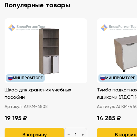
Популярные товары
МИНПРОМТОРГ
МИНПРОМТОРГ
Шкаф для хранения учебных
Тумба подкатная
пособий
ящиками (ЛДС
Артикул:
АЛКМ-4808
Артикул:
АЛКМ-46
19 195 ₽
14 285 ₽
В корзину
В корзин
−
+