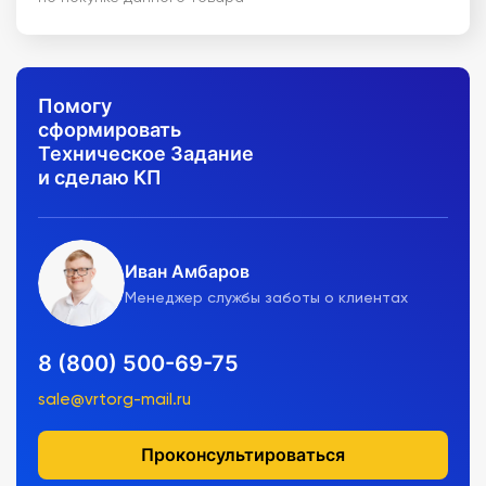
Помогу
сформировать
Техническое Задание
и сделаю КП
Иван Амбаров
Менеджер службы заботы о клиентах
8 (800) 500-69-75
sale@vrtorg-mail.ru
Проконсультироваться