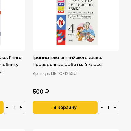
ыка. Книга
Грамматика английского языка.
учебнику
Проверочные работы. 4 класс
ус
Артикул:
ЦИТО-126575
500 ₽
В корзину
−
+
−
+