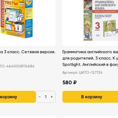
 3 класс. Сетевая версия.
Грамматика английского яз
для родителей. 3 класс. К 
Spotlight. Английский в фок
О-4640008174684
Артикул:
ЦИТО-127134
580 ₽
 корзину
В корзину
−
+