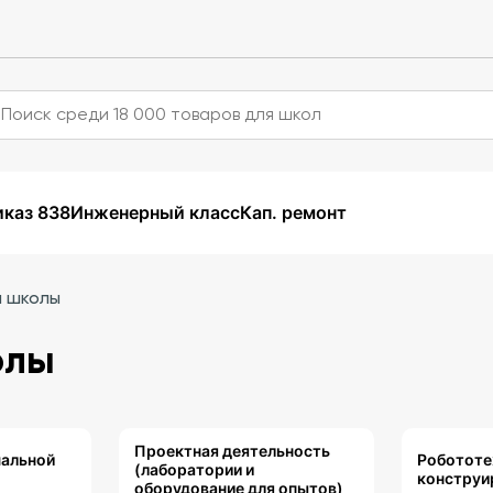
каз 838
Инженерный класс
Кап. ремонт
й школы
олы
Проектная деятельность
чальной
Робототе
(лаборатории и
конструи
оборудование для опытов)