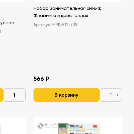
Набор Занимательная химия:
Фламинго в кристаллах
турное
Артикул:
МРК-512-739
9
566 ₽
В корзину
−
+
−
+