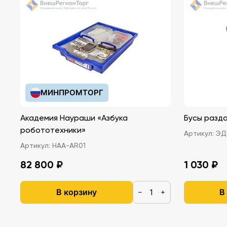
МИНПРОМТОРГ
Академия Наураши «Азбука
Бусы разда
робототехники»
Артикул:
ЭДГ
Артикул:
НАА-AR01
82 800 ₽
1 030 ₽
В корзину
В
−
+