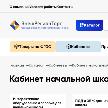
О компании
Условия работы
Контакты
Каталог
Товары по ФГОС
Кабинеты
При
Главная
—
Каталог
—
Кабинеты
—
Кабинет начально
Кабинет начальной шк
Интерактивное
ПДД и ОБЖ для на
оборудование и пособия для
школы
начальной школы