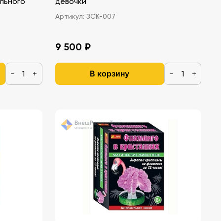
льного
девочки
Артикул:
ЗСК-007
9 500 ₽
В корзину
−
+
−
+