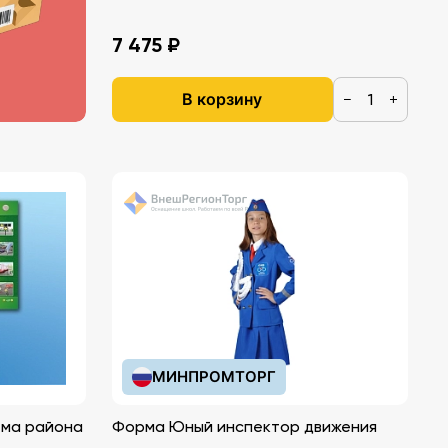
7 475 ₽
В корзину
−
+
МИНПРОМТОРГ
ема района
Форма Юный инспектор движения