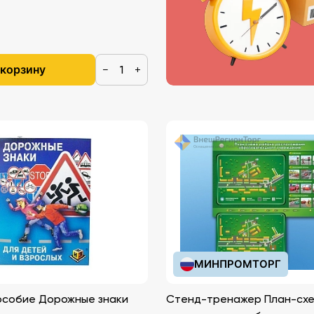
 корзину
−
+
МИНПРОМТОРГ
особие Дорожные знаки
Стенд-тренажер План-сх