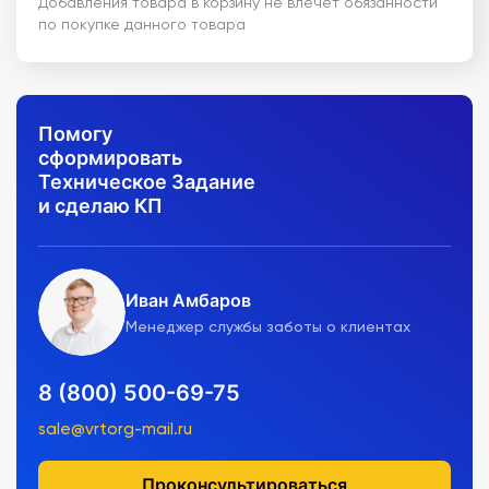
Добавления товара в корзину не влечет обязанности
по покупке данного товара
Помогу
сформировать
Техническое Задание
и сделаю КП
Иван Амбаров
Менеджер службы заботы о клиентах
8 (800) 500-69-75
sale@vrtorg-mail.ru
Проконсультироваться