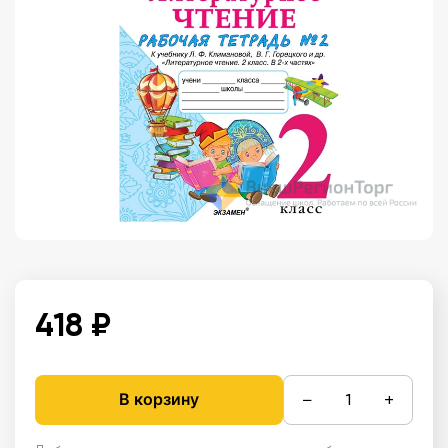
418 ₽
−
+
В корзину