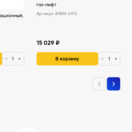
газ-лифт
Артикул:
АЛКМ-4912
ационный,
15 029 ₽
В корзину
−
+
−
+