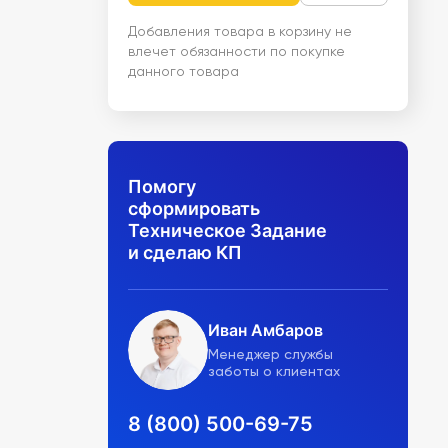
Добавления товара в корзину не
влечет обязанности по покупке
данного товара
Помогу
сформировать
Техническое Задание
и сделаю КП
Иван Амбаров
Менеджер службы
заботы о клиентах
8 (800) 500-69-75