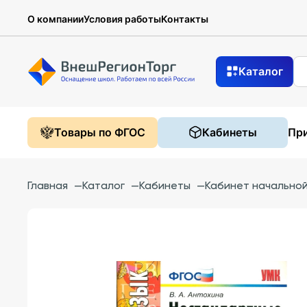
О компании
Условия работы
Контакты
Каталог
Товары по ФГОС
Кабинеты
При
Главная
—
Каталог
—
Кабинеты
—
Кабинет начально