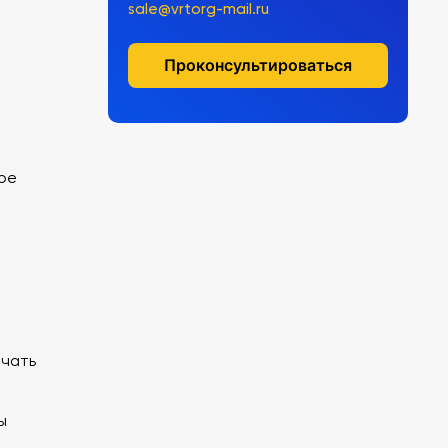
sale@vrtorg-mail.ru
Проконсультироваться
ое
ечать
ы