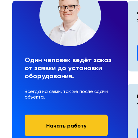
Один человек ведёт заказ
от заявки до установки
оборудования.
Всегда на связи, так же после сдачи
объекта.
Начать работу