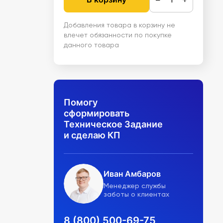
Добавления товара в корзину не
влечет обязанности по покупке
данного товара
Помогу
сформировать
Техническое Задание
и сделаю КП
Иван Амбаров
Менеджер службы
заботы о клиентах
8 (800) 500-69-75