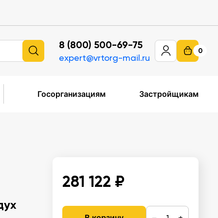
8 (800) 500-69-75
0
expert@vrtorg-mail.ru
Госорганизациям
Застройщикам
281 122 ₽
дух
−
+
В корзину