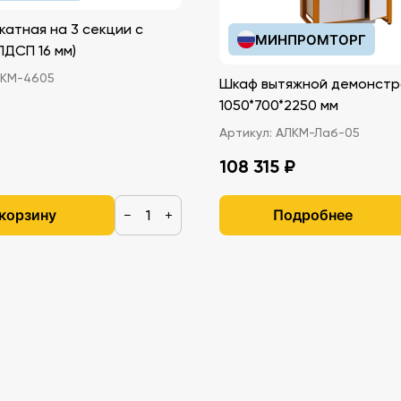
катная на 3 секции с
МИНПРОМТОРГ
иками (ЛДСП 16 мм)
КМ-4605
Шкаф вытяжной демонстр
1050*700*2250 мм
Артикул:
АЛКМ-Лаб-05
108 315 ₽
 корзину
Подробнее
−
+