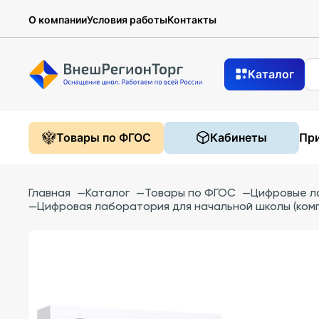
О компании
Условия работы
Контакты
Каталог
Товары по ФГОС
Кабинеты
При
Главная
—
Каталог
—
Товары по ФГОС
—
Цифровые л
—
Цифровая лаборатория для начальной школы (комп