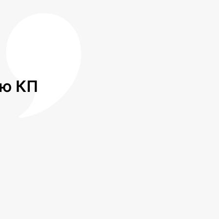
лю КП